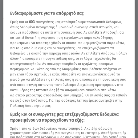
Ενδιαφερόμαστε για το απόρρητό σας
Ζυγός Σήμερα 26/7/24: Οι Προβλέψεις της
Εμείς και οι
603
συνεργάτες μας αποθηκεύουμε προσωπικά δεδομένα,
Άσης Μπήλιου - Video
όπως δεδομένα περιήγησης ή μοναδικά αναγνωριστικά στοιχεία, και
έχουμε πρόσβαση σε αυτά στη συσκευή σας. Αν επιλέξετε Αποδοχή, θα
καταστεί δυνατή η ενεργοποίηση τεχνολογιών παρακολούθησης
προκειμένου να υποστηριχθούν οι σκοποί που εμφανίζονται παρακάτω,
για τους οποίους εμείς και οι συνεργάτες μας επεξεργαζόμαστε τα
δεδομένα με σκοπό την παροχή υπηρεσιών. Αν επιλέξετε Απόρριψη όλων
όλων ή αποσύρετε τη συγκατάθεσή σας, οι εν λόγω τεχνολογίες θα
απενεργοποιηθούν. Αν απενεργοποιηθούν οι ιχνηλάτες, ορισμένο
περιεχόμενο και κάποιες από τις διαφημίσεις που βλέπετε ενδέχεται να
TAGS:
μην είναι τόσο σχετικές με εσάς. Μπορείτε να επανεμφανίσετε αυτό το
ΗΜΕΡΗΣΙΕΣ ΠΡΟΒΛΕΨΕΙΣ ΖΥΓΟΣ
μενού για να αλλάξετε τις επιλογές σας ή να αποσύρετε τη συναίνεσή σας
ανά πάσα στιγμή πατώντας τον σύνδεσμο Διαχείριση προτιμήσεων στο
ΗΜΕΡΗΣΙΕΣ ΠΡΟΒΛΕΨΕΙΣ
ΖΩΔΙΑ
ΖΩΔΙΑ
ΖΥΓΟΣ
κάτω μέρος της ιστοσελίδας [ή το αιωρούμενο εικονίδιο στο κάτω
αριστερό μέρος της ιστοσελίδας, εάν υπάρχει]. Οι επιλογές σας θα τεθούν
ΖΥΓΟΣ
ΖΥΓΟΣ ΑΣΗ ΜΠΗΛΙΟΥ
ΖΩΔΙΑ ΑΣΗ ΜΠΗΛΙΟΥ
σε ισχύ στον Ιστότοπος. Για περισσότερες λεπτομέρειες ανατρέξτε στην
Πολιτική Απορρήτου μας.
ΠΡΟΒΛΕΨΕΙΣ ΑΣΗ ΜΠΗΛΙΟΥ
ΧΕΙΡΩΝΑΣ ΑΣΗ ΜΠΗΛΙΟΥ
Εμείς και οι συνεργάτες μας επεξεργαζόμαστε δεδομένα
προκειμένου να παρασχεθούν τα εξής:
Κυριακή 9 Αυγούστου 2026
Χρήση επακριβών δεδομένων γεωεντοπισμού. Ακριβής σάρωση
χαρακτηριστικών συσκευής για αναγνώριση ταυτότητας. Αποθήκευση ή/
26.07.24, 13:45
ΖΩΔΙΑ
και πρόσβαση στα δεδομένα μιας συσκευής. Εξατομικευμένη διαφήμιση