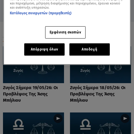
και περιεχόμενο, μέτρηση διαφήμισης και περιεχομένου, έρευνα κοινού
και ανάπτυξη υπηρεσιών.
Κατάλογος συνεργατών (προμηθευτές)
Εμφάνιση σκοπών
ΟΛΑ ΤΑ ΒΙΝΤΕΟ
Απόρριψη όλων
Αποδοχή
Ζυγός Σήμερα 19/05/26: Οι
Ζυγός Σήμερα 18/05/26: Οι
Προβλέψεις Tης Άσης
Προβλέψεις Tης Άσης
Μπήλιου
Μπήλιου