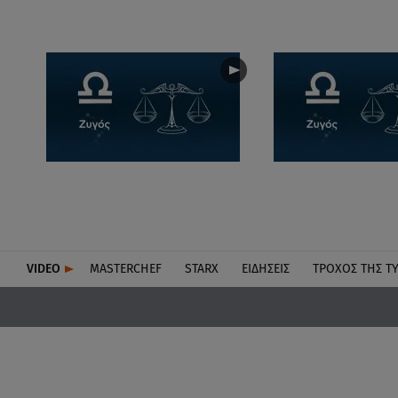
VIDEO
MASTERCHEF
STARX
ΕΙΔΉΣΕΙΣ
ΤΡΟΧΌΣ ΤΗΣ Τ