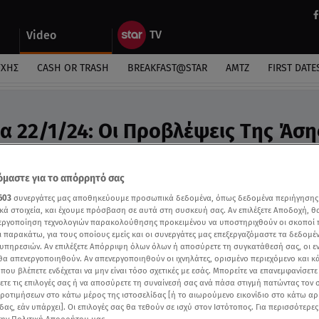
Video
ΎΧΗΣ
CASH OR TRASH
BREAKFAST@STAR
ΑΜΤΖ
FIRST DATE
α 22/1/24: Οι Προβλέψεις Tης Άση
ideo
ροβλέψεις της Άσης Μπήλιου στο Breakfast@Star
μαστε για το απόρρητό σας
603
συνεργάτες μας αποθηκεύουμε προσωπικά δεδομένα, όπως δεδομένα περιήγησης
κά στοιχεία, και έχουμε πρόσβαση σε αυτά στη συσκευή σας. Αν επιλέξετε Αποδοχή, θ
νεργοποίηση τεχνολογιών παρακολούθησης προκειμένου να υποστηριχθούν οι σκοποί
ι παρακάτω, για τους οποίους εμείς και οι συνεργάτες μας επεξεργαζόμαστε τα δεδομέ
υπηρεσιών. Αν επιλέξετε Απόρριψη όλων όλων ή αποσύρετε τη συγκατάθεσή σας, οι ε
 θα απενεργοποιηθούν. Αν απενεργοποιηθούν οι ιχνηλάτες, ορισμένο περιεχόμενο και κά
 που βλέπετε ενδέχεται να μην είναι τόσο σχετικές με εσάς. Μπορείτε να επανεμφανίσετ
ξετε τις επιλογές σας ή να αποσύρετε τη συναίνεσή σας ανά πάσα στιγμή πατώντας τον
προτιμήσεων στο κάτω μέρος της ιστοσελίδας [ή το αιωρούμενο εικονίδιο στο κάτω α
δας, εάν υπάρχει]. Οι επιλογές σας θα τεθούν σε ισχύ στον Ιστότοπος. Για περισσότερε