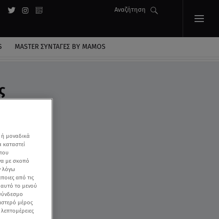
Αναζήτηση
S
MASTER ΣΥΝΤΑΓΈΣ BY MAMOS
ς
 ή μοναδικά
α καταστεί
 που
να με σκοπό
ν λόγω
ποιες από τις
ε αυτό το μενού
 σύνδεσμο
ριστερό μέρος
ς λεπτομέρειες