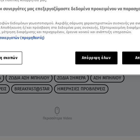
την Πολιτική Απορρήτου μας.
 οι συνεργάτες μας επεξεργαζόμαστε δεδομένα προκειμένου να παρασχ
ριβών δεδομένων γεωεντοπισμού. Ακριβής σάρωση χαρακτηριστικών συσκευής για αν
 Αποθήκευση ή/και πρόσβαση στα δεδομένα μιας συσκευής. Εξατομικευμένη διαφήμι
, μέτρηση διαφήμισης και περιεχομένου, έρευνα κοινού και ανάπτυξη υπηρεσιών.
συνεργατών (προμηθευτές)
η σκοπών
Απόρριψη όλων
Απ
Α
ΖΩΔΙΑ ΑΣΗ ΜΠΗΛΙΟΥ
ΖΩΔΙΑ ΣΗΜΕΡΑ
ΑΣΗ ΜΠΗΛΙΟΥ
ΕΙΣ
BREAKFAST@STAR
ΗΜΕΡΗΣΙΕΣ ΠΡΟΒΛΕΨΕΙΣ
Περισσότερα Video