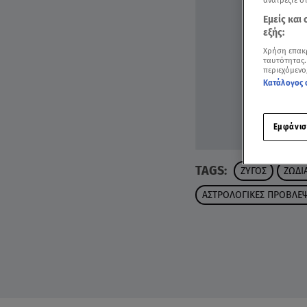
ανατρέξτε σ
Εμείς και
εξής:
Χρήση επακ
ταυτότητας.
περιεχόμενο
Κατάλογος 
Εμφάνισ
TAGS:
ΖΥΓΟΣ
ΖΩΔΙ
ΑΣΤΡΟΛΟΓΙΚΕΣ ΠΡΟΒΛΕΨ