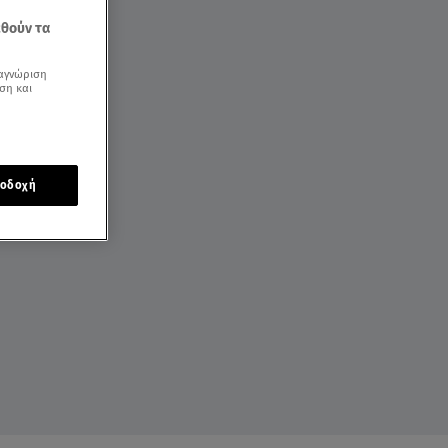
εθούν τα
αγνώριση
ση και
οδοχή