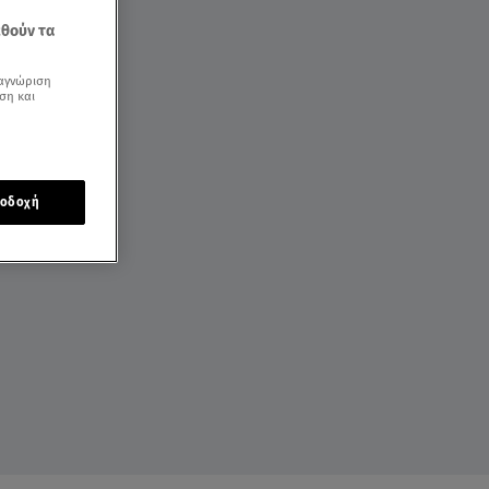
εθούν τα
αγνώριση
ση και
οδοχή