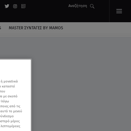
Αναζήτηση
S
MASTER ΣΥΝΤΑΓΈΣ BY MAMOS
 ή μοναδικά
α καταστεί
 που
να με σκοπό
ν λόγω
ποιες από τις
ε αυτό το μενού
 σύνδεσμο
ριστερό μέρος
ς λεπτομέρειες