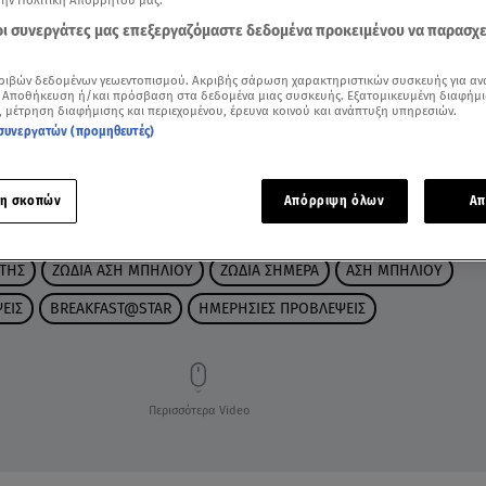
την Πολιτική Απορρήτου μας.
 οι συνεργάτες μας επεξεργαζόμαστε δεδομένα προκειμένου να παρασχ
ριβών δεδομένων γεωεντοπισμού. Ακριβής σάρωση χαρακτηριστικών συσκευής για αν
 Αποθήκευση ή/και πρόσβαση στα δεδομένα μιας συσκευής. Εξατομικευμένη διαφήμι
, μέτρηση διαφήμισης και περιεχομένου, έρευνα κοινού και ανάπτυξη υπηρεσιών.
συνεργατών (προμηθευτές)
η σκοπών
Απόρριψη όλων
Απ
ΤΗΣ
ΖΩΔΙΑ ΑΣΗ ΜΠΗΛΙΟΥ
ΖΩΔΙΑ ΣΗΜΕΡΑ
ΑΣΗ ΜΠΗΛΙΟΥ
ΕΙΣ
BREAKFAST@STAR
ΗΜΕΡΗΣΙΕΣ ΠΡΟΒΛΕΨΕΙΣ
Περισσότερα Video