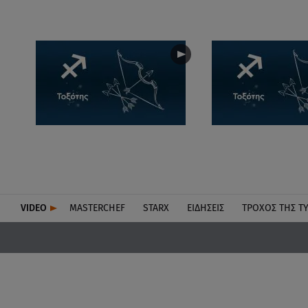
VIDEO
MASTERCHEF
STARX
ΕΙΔΉΣΕΙΣ
ΤΡΟΧΌΣ ΤΗΣ Τ