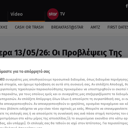
Video
ΎΧΗΣ
CASH OR TRASH
BREAKFAST@STAR
ΑΜΤΖ
FIRST DATE
ερα 13/05/26: Οι Προβλέψεις Της
υ - Video
ροβλέψεις της Άσης Μπήλιου στο Breakfast@Star
μαστε για το απόρρητό σας
603
συνεργάτες μας αποθηκεύουμε προσωπικά δεδομένα, όπως δεδομένα περιήγησης
κά στοιχεία, και έχουμε πρόσβαση σε αυτά στη συσκευή σας. Αν επιλέξετε Αποδοχή, θ
νεργοποίηση τεχνολογιών παρακολούθησης προκειμένου να υποστηριχθούν οι σκοποί
ι παρακάτω, για τους οποίους εμείς και οι συνεργάτες μας επεξεργαζόμαστε τα δεδομέ
υπηρεσιών. Αν επιλέξετε Απόρριψη όλων όλων ή αποσύρετε τη συγκατάθεσή σας, οι ε
 θα απενεργοποιηθούν. Αν απενεργοποιηθούν οι ιχνηλάτες, ορισμένο περιεχόμενο και κά
 που βλέπετε ενδέχεται να μην είναι τόσο σχετικές με εσάς. Μπορείτε να επανεμφανίσετ
ξετε τις επιλογές σας ή να αποσύρετε τη συναίνεσή σας ανά πάσα στιγμή πατώντας τον
προτιμήσεων στο κάτω μέρος της ιστοσελίδας [ή το αιωρούμενο εικονίδιο στο κάτω α
δας, εάν υπάρχει]. Οι επιλογές σας θα τεθούν σε ισχύ στον Ιστότοπος. Για περισσότερε