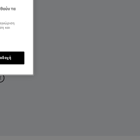
εθούν τα
αγνώριση
ση και
οδοχή
Σ