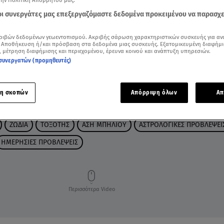
την Πολιτική Απορρήτου μας.
 οι συνεργάτες μας επεξεργαζόμαστε δεδομένα προκειμένου να παρασχ
ριβών δεδομένων γεωεντοπισμού. Ακριβής σάρωση χαρακτηριστικών συσκευής για αν
 Αποθήκευση ή/και πρόσβαση στα δεδομένα μιας συσκευής. Εξατομικευμένη διαφήμι
, μέτρηση διαφήμισης και περιεχομένου, έρευνα κοινού και ανάπτυξη υπηρεσιών.
συνεργατών (προμηθευτές)
η σκοπών
Απόρριψη όλων
Απ
ΖΩΔΙΑ
ΤΟΞΟΤΗΣ
ΑΣΗ ΜΠΗΛΙΟΥ
ΑΣΤΡΟΛΟΓΙΚΕΣ ΠΡΟΒΛΕΨΕΙ
ΗΜΕΡΗΣΙΕΣ ΠΡΟΒΛΕΨΕΙΣ
Περισσότερα Video