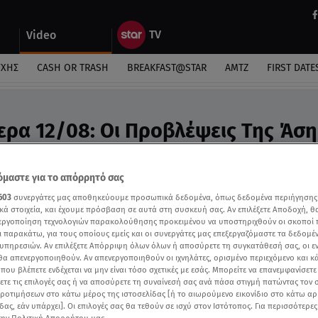
Video
ΎΧΗΣ
CASH OR TRASH
BREAKFAST@STAR
ΑΜΤΖ
FIRST DATE
ερα 12/08: Οι Προβλέψεις Της Άση
ideo
προβλέψεις της Άσης Μπήλιου
μαστε για το απόρρητό σας
603
συνεργάτες μας αποθηκεύουμε προσωπικά δεδομένα, όπως δεδομένα περιήγησης
κά στοιχεία, και έχουμε πρόσβαση σε αυτά στη συσκευή σας. Αν επιλέξετε Αποδοχή, θ
νεργοποίηση τεχνολογιών παρακολούθησης προκειμένου να υποστηριχθούν οι σκοποί
ι παρακάτω, για τους οποίους εμείς και οι συνεργάτες μας επεξεργαζόμαστε τα δεδομέ
υπηρεσιών. Αν επιλέξετε Απόρριψη όλων όλων ή αποσύρετε τη συγκατάθεσή σας, οι ε
 θα απενεργοποιηθούν. Αν απενεργοποιηθούν οι ιχνηλάτες, ορισμένο περιεχόμενο και κά
 που βλέπετε ενδέχεται να μην είναι τόσο σχετικές με εσάς. Μπορείτε να επανεμφανίσετ
ξετε τις επιλογές σας ή να αποσύρετε τη συναίνεσή σας ανά πάσα στιγμή πατώντας τον
προτιμήσεων στο κάτω μέρος της ιστοσελίδας [ή το αιωρούμενο εικονίδιο στο κάτω α
δας, εάν υπάρχει]. Οι επιλογές σας θα τεθούν σε ισχύ στον Ιστότοπος. Για περισσότερε