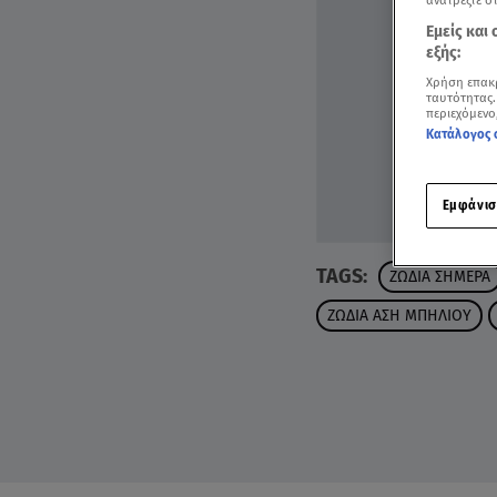
ανατρέξτε σ
Εμείς και
εξής:
Χρήση επακ
ταυτότητας.
περιεχόμενο
Κατάλογος 
Εμφάνισ
TAGS:
ΖΩΔΙΑ ΣΗΜΕΡΑ
ΖΩΔΙΑ ΑΣΗ ΜΠΗΛΙΟΥ