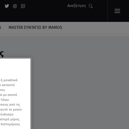
Αναζήτηση
S
MASTER ΣΥΝΤΑΓΈΣ BY MAMOS
ς
 ή μοναδικά
α καταστεί
 που
να με σκοπό
ν λόγω
ποιες από τις
ε αυτό το μενού
 σύνδεσμο
ριστερό μέρος
ς λεπτομέρειες