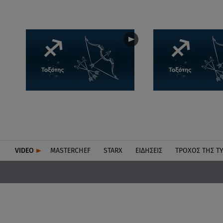
VIDEO
MASTERCHEF
STARX
ΕΙΔΉΣΕΙΣ
ΤΡΟΧΌΣ ΤΗΣ Τ