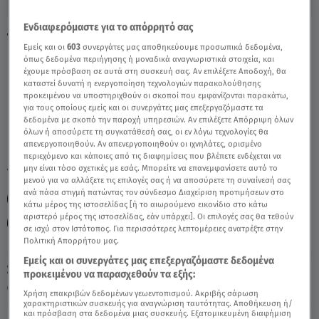
Ενδιαφερόμαστε για το απόρρητό σας
Τοξοτής Σήμερα 05/08: Οι Προβλέψεις Της
Εμείς και οι
603
συνεργάτες μας αποθηκεύουμε προσωπικά δεδομένα,
Άσης Μπήλιου - Video
όπως δεδομένα περιήγησης ή μοναδικά αναγνωριστικά στοιχεία, και
έχουμε πρόσβαση σε αυτά στη συσκευή σας. Αν επιλέξετε Αποδοχή, θα
καταστεί δυνατή η ενεργοποίηση τεχνολογιών παρακολούθησης
προκειμένου να υποστηριχθούν οι σκοποί που εμφανίζονται παρακάτω,
για τους οποίους εμείς και οι συνεργάτες μας επεξεργαζόμαστε τα
δεδομένα με σκοπό την παροχή υπηρεσιών. Αν επιλέξετε Απόρριψη όλων
όλων ή αποσύρετε τη συγκατάθεσή σας, οι εν λόγω τεχνολογίες θα
απενεργοποιηθούν. Αν απενεργοποιηθούν οι ιχνηλάτες, ορισμένο
περιεχόμενο και κάποιες από τις διαφημίσεις που βλέπετε ενδέχεται να
μην είναι τόσο σχετικές με εσάς. Μπορείτε να επανεμφανίσετε αυτό το
TAGS:
ΤΟΞΟΤΗΣ
ΖΩΔΙΑ
ΖΩΔΙΑ ΣΗΜΕΡΑ
μενού για να αλλάξετε τις επιλογές σας ή να αποσύρετε τη συναίνεσή σας
ανά πάσα στιγμή πατώντας τον σύνδεσμο Διαχείριση προτιμήσεων στο
ΖΩΔΙΑ ΑΣΗ ΜΠΗΛΙΟΥ
ΑΣΗ ΜΠΗΛΙΟΥ
κάτω μέρος της ιστοσελίδας [ή το αιωρούμενο εικονίδιο στο κάτω
αριστερό μέρος της ιστοσελίδας, εάν υπάρχει]. Οι επιλογές σας θα τεθούν
ΑΣΤΡΟΛΟΓΙΚΕΣ ΠΡΟΒΛΕΨΕΙΣ
ΗΜΕΡΗΣΙΕΣ ΠΡΟΒΛΕΨΕΙΣ
σε ισχύ στον Ιστότοπος. Για περισσότερες λεπτομέρειες ανατρέξτε στην
Πολιτική Απορρήτου μας.
Εμείς και οι συνεργάτες μας επεξεργαζόμαστε δεδομένα
Σάββατο 8 Αυγούστου 2026
προκειμένου να παρασχεθούν τα εξής:
05.08.25, 11:08
ΖΩΔΙΑ
Χρήση επακριβών δεδομένων γεωεντοπισμού. Ακριβής σάρωση
χαρακτηριστικών συσκευής για αναγνώριση ταυτότητας. Αποθήκευση ή/
και πρόσβαση στα δεδομένα μιας συσκευής. Εξατομικευμένη διαφήμιση