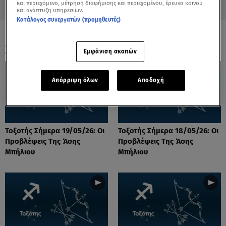
και περιεχόμενο, μέτρηση διαφήμισης και περιεχομένου, έρευνα κοινού
και ανάπτυξη υπηρεσιών.
Κατάλογος συνεργατών (προμηθευτές)
ΟΛΑ ΤΑ ΒΙΝΤΕΟ
Εμφάνιση σκοπών
Απόρριψη όλων
Αποδοχή
Τοξοτής Σήμερα 19/05/26: Οι
Τοξοτής Σήμερα 18/05/26: Οι
Προβλέψεις Της Άσης
Προβλέψεις Της Άσης
Μπήλιου
Μπήλιου