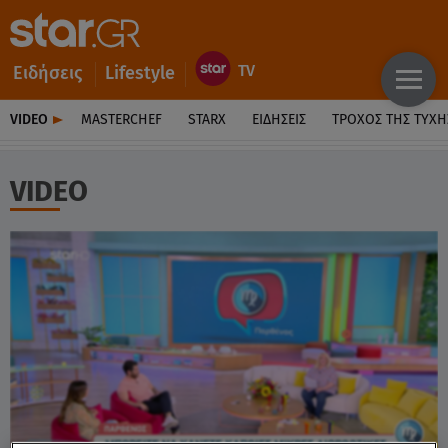
Ειδήσεις
Lifestyle
VIDEO
MASTERCHEF
STARX
ΕΙΔΉΣΕΙΣ
ΤΡΟΧΌΣ ΤΗΣ ΤΎΧΗ
VIDEO