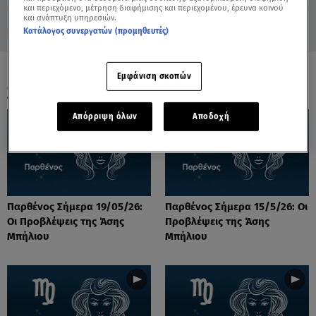
και περιεχόμενο, μέτρηση διαφήμισης και περιεχομένου, έρευνα κοινού
και ανάπτυξη υπηρεσιών.
Κατάλογος συνεργατών (προμηθευτές)
Εμφάνιση σκοπών
ΟΛΑ ΤΑ ΒΙΝΤΕΟ
Απόρριψη όλων
Αποδοχή
Παρθένος Σήμερα 19/05/26:
Παρθένος Σήμερα 15/5/26: Οι
Οι Προβλέψεις της Άσης
Προβλέψεις της Άσης
Μπήλιου
Μπήλιου