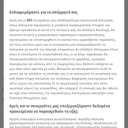
Ενδιαφερόμαστε για το απόρρητό σας
Παρθένος Σήμερα 06/05/26: Οι
Εμείς και οι
603
συνεργάτες μας αποθηκεύουμε προσωπικά δεδομένα,
Προβλέψεις της Άσης Μπήλιου - Video
όπως δεδομένα περιήγησης ή μοναδικά αναγνωριστικά στοιχεία, και
έχουμε πρόσβαση σε αυτά στη συσκευή σας. Αν επιλέξετε Αποδοχή, θα
καταστεί δυνατή η ενεργοποίηση τεχνολογιών παρακολούθησης
προκειμένου να υποστηριχθούν οι σκοποί που εμφανίζονται παρακάτω,
για τους οποίους εμείς και οι συνεργάτες μας επεξεργαζόμαστε τα
δεδομένα με σκοπό την παροχή υπηρεσιών. Αν επιλέξετε Απόρριψη όλων
όλων ή αποσύρετε τη συγκατάθεσή σας, οι εν λόγω τεχνολογίες θα
απενεργοποιηθούν. Αν απενεργοποιηθούν οι ιχνηλάτες, ορισμένο
περιεχόμενο και κάποιες από τις διαφημίσεις που βλέπετε ενδέχεται να
TAGS:
μην είναι τόσο σχετικές με εσάς. Μπορείτε να επανεμφανίσετε αυτό το
ΠΑΡΘΕΝΟΣ
ΖΩΔΙΑ
ΖΩΔΙΑ ΑΣΗ ΜΠΗΛΙΟΥ
μενού για να αλλάξετε τις επιλογές σας ή να αποσύρετε τη συναίνεσή σας
ανά πάσα στιγμή πατώντας τον σύνδεσμο Διαχείριση προτιμήσεων στο
ΖΩΔΙΑ ΣΗΜΕΡΑ
ΑΣΗ ΜΠΗΛΙΟΥ
κάτω μέρος της ιστοσελίδας [ή το αιωρούμενο εικονίδιο στο κάτω
αριστερό μέρος της ιστοσελίδας, εάν υπάρχει]. Οι επιλογές σας θα τεθούν
ΑΣΤΡΟΛΟΓΙΚΕΣ ΠΡΟΒΛΕΨΕΙΣ
ΗΜΕΡΗΣΙΕΣ ΠΡΟΒΛΕΨΕΙΣ
σε ισχύ στον Ιστότοπος. Για περισσότερες λεπτομέρειες ανατρέξτε στην
Πολιτική Απορρήτου μας.
BREAKFAST@STAR
Εμείς και οι συνεργάτες μας επεξεργαζόμαστε δεδομένα
προκειμένου να παρασχεθούν τα εξής:
Κυριακή 9 Αυγούστου 2026
Χρήση επακριβών δεδομένων γεωεντοπισμού. Ακριβής σάρωση
χαρακτηριστικών συσκευής για αναγνώριση ταυτότητας. Αποθήκευση ή/
06.05.26, 11:44
ΖΩΔΙΑ
και πρόσβαση στα δεδομένα μιας συσκευής. Εξατομικευμένη διαφήμιση