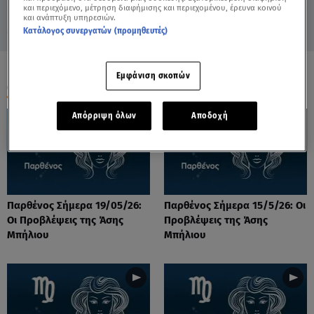
και περιεχόμενο, μέτρηση διαφήμισης και περιεχομένου, έρευνα κοινού
και ανάπτυξη υπηρεσιών.
Κατάλογος συνεργατών (προμηθευτές)
Εμφάνιση σκοπών
ΟΛΑ ΤΑ ΒΙΝΤΕΟ
Απόρριψη όλων
Αποδοχή
Παρθένος Σήμερα 19/05/26:
Παρθένος Σήμερα 15/5/26: Οι
Οι Προβλέψεις της Άσης
Προβλέψεις της Άσης
Μπήλιου
Μπήλιου