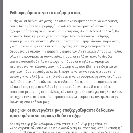
Ενδιαφερόμαστε για το απόρρητό σας
Παρθένος Σήμερα 23/9/25: Οι Προβλέψεις
Εμείς και οι
603
συνεργάτες μας αποθηκεύουμε προσωπικά δεδομένα,
της Άσης Μπήλιου - Video
όπως δεδομένα περιήγησης ή μοναδικά αναγνωριστικά στοιχεία, και
έχουμε πρόσβαση σε αυτά στη συσκευή σας. Αν επιλέξετε Αποδοχή, θα
καταστεί δυνατή η ενεργοποίηση τεχνολογιών παρακολούθησης
προκειμένου να υποστηριχθούν οι σκοποί που εμφανίζονται παρακάτω,
για τους οποίους εμείς και οι συνεργάτες μας επεξεργαζόμαστε τα
δεδομένα με σκοπό την παροχή υπηρεσιών. Αν επιλέξετε Απόρριψη όλων
όλων ή αποσύρετε τη συγκατάθεσή σας, οι εν λόγω τεχνολογίες θα
απενεργοποιηθούν. Αν απενεργοποιηθούν οι ιχνηλάτες, ορισμένο
περιεχόμενο και κάποιες από τις διαφημίσεις που βλέπετε ενδέχεται να
TAGS:
μην είναι τόσο σχετικές με εσάς. Μπορείτε να επανεμφανίσετε αυτό το
ΠΑΡΘΕΝΟΣ
ΖΩΔΙΑ
ΖΩΔΙΑ ΑΣΗ ΜΠΗΛΙΟΥ
μενού για να αλλάξετε τις επιλογές σας ή να αποσύρετε τη συναίνεσή σας
ανά πάσα στιγμή πατώντας τον σύνδεσμο Διαχείριση προτιμήσεων στο
ΑΣΗ ΜΠΗΛΙΟΥ
ΖΩΔΙΑ ΣΗΜΕΡΑ
κάτω μέρος της ιστοσελίδας [ή το αιωρούμενο εικονίδιο στο κάτω
αριστερό μέρος της ιστοσελίδας, εάν υπάρχει]. Οι επιλογές σας θα τεθούν
ΑΣΤΡΟΛΟΓΙΚΕΣ ΠΡΟΒΛΕΨΕΙΣ
ΗΜΕΡΗΣΙΕΣ ΠΡΟΒΛΕΨΕΙΣ
σε ισχύ στον Ιστότοπος. Για περισσότερες λεπτομέρειες ανατρέξτε στην
Πολιτική Απορρήτου μας.
BREAKFAST@STAR
Εμείς και οι συνεργάτες μας επεξεργαζόμαστε δεδομένα
προκειμένου να παρασχεθούν τα εξής:
Κυριακή 9 Αυγούστου 2026
Χρήση επακριβών δεδομένων γεωεντοπισμού. Ακριβής σάρωση
χαρακτηριστικών συσκευής για αναγνώριση ταυτότητας. Αποθήκευση ή/
23.09.25, 12:13
ΖΩΔΙΑ
και πρόσβαση στα δεδομένα μιας συσκευής. Εξατομικευμένη διαφήμιση