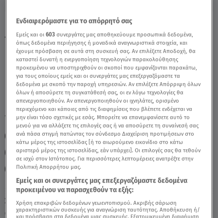
Ενδιαφερόμαστε για το απόρρητό σας
Παρθένος Σήμερα 16/9/25: Οι Προβλέψεις
Εμείς και οι
603
συνεργάτες μας αποθηκεύουμε προσωπικά δεδομένα,
της Άσης Μπήλιου - Video
όπως δεδομένα περιήγησης ή μοναδικά αναγνωριστικά στοιχεία, και
έχουμε πρόσβαση σε αυτά στη συσκευή σας. Αν επιλέξετε Αποδοχή, θα
καταστεί δυνατή η ενεργοποίηση τεχνολογιών παρακολούθησης
προκειμένου να υποστηριχθούν οι σκοποί που εμφανίζονται παρακάτω,
για τους οποίους εμείς και οι συνεργάτες μας επεξεργαζόμαστε τα
δεδομένα με σκοπό την παροχή υπηρεσιών. Αν επιλέξετε Απόρριψη όλων
όλων ή αποσύρετε τη συγκατάθεσή σας, οι εν λόγω τεχνολογίες θα
απενεργοποιηθούν. Αν απενεργοποιηθούν οι ιχνηλάτες, ορισμένο
περιεχόμενο και κάποιες από τις διαφημίσεις που βλέπετε ενδέχεται να
TAGS:
μην είναι τόσο σχετικές με εσάς. Μπορείτε να επανεμφανίσετε αυτό το
ΖΩΔΙΑ
ΖΩΔΙΑ ΑΣΗ ΜΠΗΛΙΟΥ
ΑΣΗ ΜΠΗΛΙΟΥ
μενού για να αλλάξετε τις επιλογές σας ή να αποσύρετε τη συναίνεσή σας
ανά πάσα στιγμή πατώντας τον σύνδεσμο Διαχείριση προτιμήσεων στο
ΠΑΡΘΕΝΟΣ
ΑΣΤΡΟΛΟΓΙΚΕΣ ΠΡΟΒΛΕΨΕΙΣ
κάτω μέρος της ιστοσελίδας [ή το αιωρούμενο εικονίδιο στο κάτω
αριστερό μέρος της ιστοσελίδας, εάν υπάρχει]. Οι επιλογές σας θα τεθούν
ΗΜΕΡΗΣΙΕΣ ΠΡΟΒΛΕΨΕΙΣ
ΖΩΔΙΑ ΣΗΜΕΡΑ
σε ισχύ στον Ιστότοπος. Για περισσότερες λεπτομέρειες ανατρέξτε στην
Πολιτική Απορρήτου μας.
BREAKFAST@STAR
Εμείς και οι συνεργάτες μας επεξεργαζόμαστε δεδομένα
προκειμένου να παρασχεθούν τα εξής:
Σάββατο 8 Αυγούστου 2026
Χρήση επακριβών δεδομένων γεωεντοπισμού. Ακριβής σάρωση
χαρακτηριστικών συσκευής για αναγνώριση ταυτότητας. Αποθήκευση ή/
16.09.25, 11:56
ΖΩΔΙΑ
και πρόσβαση στα δεδομένα μιας συσκευής. Εξατομικευμένη διαφήμιση