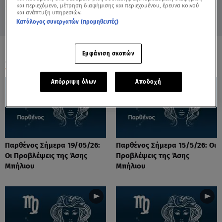
και περιεχόμενο, μέτρηση διαφήμισης και περιεχομένου, έρευνα κοινού
και ανάπτυξη υπηρεσιών.
Κατάλογος συνεργατών (προμηθευτές)
Εμφάνιση σκοπών
ΟΛΑ ΤΑ ΒΙΝΤΕΟ
Απόρριψη όλων
Αποδοχή
Παρθένος Σήμερα 19/05/26:
Παρθένος Σήμερα 15/5/26: Οι
Οι Προβλέψεις της Άσης
Προβλέψεις της Άσης
Μπήλιου
Μπήλιου