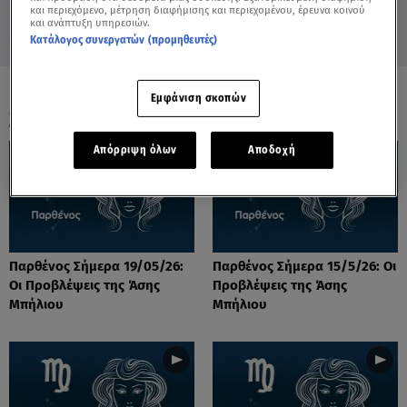
και περιεχόμενο, μέτρηση διαφήμισης και περιεχομένου, έρευνα κοινού
και ανάπτυξη υπηρεσιών.
Κατάλογος συνεργατών (προμηθευτές)
Εμφάνιση σκοπών
ΟΛΑ ΤΑ ΒΙΝΤΕΟ
Απόρριψη όλων
Αποδοχή
Παρθένος Σήμερα 19/05/26:
Παρθένος Σήμερα 15/5/26: Οι
Οι Προβλέψεις της Άσης
Προβλέψεις της Άσης
Μπήλιου
Μπήλιου