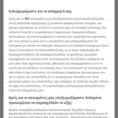
Ενδιαφερόμαστε για το απόρρητό σας
Παρθένος Σήμερα 15/4/25: Οι Προβλέψεις
Εμείς και οι
603
συνεργάτες μας αποθηκεύουμε προσωπικά δεδομένα,
της Άσης Μπήλιου - Video
όπως δεδομένα περιήγησης ή μοναδικά αναγνωριστικά στοιχεία, και
έχουμε πρόσβαση σε αυτά στη συσκευή σας. Αν επιλέξετε Αποδοχή, θα
καταστεί δυνατή η ενεργοποίηση τεχνολογιών παρακολούθησης
προκειμένου να υποστηριχθούν οι σκοποί που εμφανίζονται παρακάτω,
για τους οποίους εμείς και οι συνεργάτες μας επεξεργαζόμαστε τα
δεδομένα με σκοπό την παροχή υπηρεσιών. Αν επιλέξετε Απόρριψη όλων
όλων ή αποσύρετε τη συγκατάθεσή σας, οι εν λόγω τεχνολογίες θα
απενεργοποιηθούν. Αν απενεργοποιηθούν οι ιχνηλάτες, ορισμένο
περιεχόμενο και κάποιες από τις διαφημίσεις που βλέπετε ενδέχεται να
TAGS:
μην είναι τόσο σχετικές με εσάς. Μπορείτε να επανεμφανίσετε αυτό το
ΖΩΔΙΑ
ΖΩΔΙΑ ΑΣΗ ΜΠΗΛΙΟΥ
μενού για να αλλάξετε τις επιλογές σας ή να αποσύρετε τη συναίνεσή σας
ανά πάσα στιγμή πατώντας τον σύνδεσμο Διαχείριση προτιμήσεων στο
ΑΣΤΡΟΛΟΓΙΚΕΣ ΠΡΟΒΛΕΨΕΙΣ
ΖΩΔΙΑ ΣΗΜΕΡΑ
ΠΑΡΘΕΝΟΣ
κάτω μέρος της ιστοσελίδας [ή το αιωρούμενο εικονίδιο στο κάτω
αριστερό μέρος της ιστοσελίδας, εάν υπάρχει]. Οι επιλογές σας θα τεθούν
ΑΣΗ ΜΠΗΛΙΟΥ
BREAKFAST@STAR
σε ισχύ στον Ιστότοπος. Για περισσότερες λεπτομέρειες ανατρέξτε στην
Πολιτική Απορρήτου μας.
ΗΜΕΡΗΣΙΕΣ ΠΡΟΒΛΕΨΕΙΣ
Εμείς και οι συνεργάτες μας επεξεργαζόμαστε δεδομένα
προκειμένου να παρασχεθούν τα εξής:
Πέμπτη 6 Αυγούστου 2026
Χρήση επακριβών δεδομένων γεωεντοπισμού. Ακριβής σάρωση
χαρακτηριστικών συσκευής για αναγνώριση ταυτότητας. Αποθήκευση ή/
15.04.25, 12:12
ΖΩΔΙΑ
και πρόσβαση στα δεδομένα μιας συσκευής. Εξατομικευμένη διαφήμιση