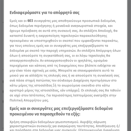
Ενδιαφερόμαστε για το απόρρητό σας
Παρθένος Σήμερα 9/1/25: Οι Προβλέψεις
Εμείς και οι
603
συνεργάτες μας αποθηκεύουμε προσωπικά δεδομένα,
της Άσης Μπήλιου - Video
όπως δεδομένα περιήγησης ή μοναδικά αναγνωριστικά στοιχεία, και
έχουμε πρόσβαση σε αυτά στη συσκευή σας. Αν επιλέξετε Αποδοχή, θα
καταστεί δυνατή η ενεργοποίηση τεχνολογιών παρακολούθησης
προκειμένου να υποστηριχθούν οι σκοποί που εμφανίζονται παρακάτω,
για τους οποίους εμείς και οι συνεργάτες μας επεξεργαζόμαστε τα
δεδομένα με σκοπό την παροχή υπηρεσιών. Αν επιλέξετε Απόρριψη όλων
όλων ή αποσύρετε τη συγκατάθεσή σας, οι εν λόγω τεχνολογίες θα
απενεργοποιηθούν. Αν απενεργοποιηθούν οι ιχνηλάτες, ορισμένο
περιεχόμενο και κάποιες από τις διαφημίσεις που βλέπετε ενδέχεται να
TAGS:
μην είναι τόσο σχετικές με εσάς. Μπορείτε να επανεμφανίσετε αυτό το
ΠΑΡΘΕΝΟΣ
ΖΩΔΙΑ
ΑΣΗ ΜΠΗΛΙΟΥ
μενού για να αλλάξετε τις επιλογές σας ή να αποσύρετε τη συναίνεσή σας
ανά πάσα στιγμή πατώντας τον σύνδεσμο Διαχείριση προτιμήσεων στο
ΖΩΔΙΑ ΑΣΗ ΜΠΗΛΙΟΥ
ΖΩΔΙΑ ΣΗΜΕΡΑ
κάτω μέρος της ιστοσελίδας [ή το αιωρούμενο εικονίδιο στο κάτω
αριστερό μέρος της ιστοσελίδας, εάν υπάρχει]. Οι επιλογές σας θα τεθούν
ΑΣΤΡΟΛΟΓΙΚΕΣ ΠΡΟΒΛΕΨΕΙΣ
BREAKFAST@STAR
σε ισχύ στον Ιστότοπος. Για περισσότερες λεπτομέρειες ανατρέξτε στην
Πολιτική Απορρήτου μας.
ΗΜΕΡΗΣΙΕΣ ΠΡΟΒΛΕΨΕΙΣ
Εμείς και οι συνεργάτες μας επεξεργαζόμαστε δεδομένα
προκειμένου να παρασχεθούν τα εξής:
Κυριακή 9 Αυγούστου 2026
Χρήση επακριβών δεδομένων γεωεντοπισμού. Ακριβής σάρωση
χαρακτηριστικών συσκευής για αναγνώριση ταυτότητας. Αποθήκευση ή/
09.01.25, 12:18
ΖΩΔΙΑ
και πρόσβαση στα δεδομένα μιας συσκευής. Εξατομικευμένη διαφήμιση