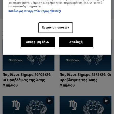
και περιεχόμενο, μέτρηση διαφήμισης και περιεχομένου, έρευνα κοινού
και ανάπτυξη υπηρεσιών.
Κατάλογος συνεργατών (προμηθευτές)
Εμφάνιση σκοπών
ΟΛΑ ΤΑ ΒΙΝΤΕΟ
Απόρριψη όλων
Αποδοχή
Παρθένος Σήμερα 19/05/26:
Παρθένος Σήμερα 15/5/26: Οι
Οι Προβλέψεις της Άσης
Προβλέψεις της Άσης
Μπήλιου
Μπήλιου