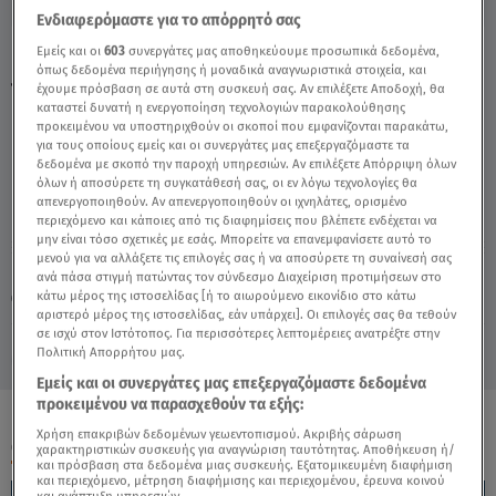
Ενδιαφερόμαστε για το απόρρητό σας
Εμείς και οι
603
συνεργάτες μας αποθηκεύουμε προσωπικά δεδομένα,
Παρθένος Σήμερα 25/7/24: Οι Προβλέψεις
όπως δεδομένα περιήγησης ή μοναδικά αναγνωριστικά στοιχεία, και
της Άσης Μπήλιου - Video
έχουμε πρόσβαση σε αυτά στη συσκευή σας. Αν επιλέξετε Αποδοχή, θα
καταστεί δυνατή η ενεργοποίηση τεχνολογιών παρακολούθησης
προκειμένου να υποστηριχθούν οι σκοποί που εμφανίζονται παρακάτω,
για τους οποίους εμείς και οι συνεργάτες μας επεξεργαζόμαστε τα
δεδομένα με σκοπό την παροχή υπηρεσιών. Αν επιλέξετε Απόρριψη όλων
όλων ή αποσύρετε τη συγκατάθεσή σας, οι εν λόγω τεχνολογίες θα
απενεργοποιηθούν. Αν απενεργοποιηθούν οι ιχνηλάτες, ορισμένο
περιεχόμενο και κάποιες από τις διαφημίσεις που βλέπετε ενδέχεται να
μην είναι τόσο σχετικές με εσάς. Μπορείτε να επανεμφανίσετε αυτό το
μενού για να αλλάξετε τις επιλογές σας ή να αποσύρετε τη συναίνεσή σας
Κυριακή 9 Αυγούστου 2026
ανά πάσα στιγμή πατώντας τον σύνδεσμο Διαχείριση προτιμήσεων στο
κάτω μέρος της ιστοσελίδας [ή το αιωρούμενο εικονίδιο στο κάτω
25.07.24, 13:37
ΖΩΔΙΑ
αριστερό μέρος της ιστοσελίδας, εάν υπάρχει]. Οι επιλογές σας θα τεθούν
σε ισχύ στον Ιστότοπος. Για περισσότερες λεπτομέρειες ανατρέξτε στην
Πολιτική Απορρήτου μας.
Εμείς και οι συνεργάτες μας επεξεργαζόμαστε δεδομένα
προκειμένου να παρασχεθούν τα εξής:
Χρήση επακριβών δεδομένων γεωεντοπισμού. Ακριβής σάρωση
ΟΛΑ ΤΑ ΒΙΝΤΕΟ
χαρακτηριστικών συσκευής για αναγνώριση ταυτότητας. Αποθήκευση ή/
και πρόσβαση στα δεδομένα μιας συσκευής. Εξατομικευμένη διαφήμιση
και περιεχόμενο, μέτρηση διαφήμισης και περιεχομένου, έρευνα κοινού
και ανάπτυξη υπηρεσιών.