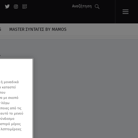
Αναζήτηση
S
MASTER ΣΥΝΤΑΓΈΣ BY MAMOS
ς
 ή μοναδικά
α καταστεί
 που
να με σκοπό
ν λόγω
ποιες από τις
ε αυτό το μενού
 σύνδεσμο
ριστερό μέρος
ς λεπτομέρειες