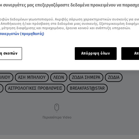
 οι συνεργάτες μας επεξεργαζόμαστε δεδομένα προκειμένου να παρασχ
ριβών δεδομένων γεωεντοπισμού. Ακριβής σάρωση χαρακτηριστικών συσκευής για αν
 Αποθήκευση ή/και πρόσβαση στα δεδομένα μιας συσκευής. Εξατομικευμένη διαφήμι
, μέτρηση διαφήμισης και περιεχομένου, έρευνα κοινού και ανάπτυξη υπηρεσιών.
συνεργατών (προμηθευτές)
η σκοπών
Απόρριψη όλων
Απ
ΗΛΙΟΥ
ΑΣΗ ΜΠΗΛΙΟΥ
ΛΕΩΝ
ΖΩΔΙΑ ΣΗΜΕΡΑ
ΖΩΔΙΑ
Σ
ΑΣΤΡΟΛΟΓΙΚΕΣ ΠΡΟΒΛΕΨΕΙΣ
BREAKFAST@STAR
Περισσότερα Video