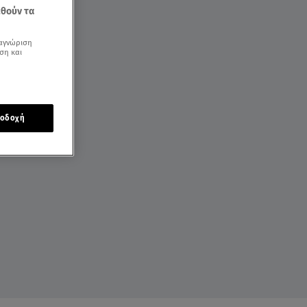
εθούν τα
αγνώριση
ση και
οδοχή