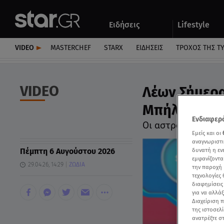
Αθλητικά
Quiz
Ειδήσεις
Lifestyle
Αυτοκίνητο
VIDEO
MASTERCHEF
STARX
ΕΙΔΉΣΕΙΣ
ΤΡΟΧΌΣ ΤΗΣ Τ
VIDEO
Λέων Σήμερα
Μπήλιου - V
Ενδιαφερό
Οι αστρολογικές π
Εμείς και οι
αναγνωριστι
Πέμπτη 6 Αυγούστου 2026
δυνατή η ε
εμφανίζοντα
29.04.26, 14:29
ΖΩΔΙΑ
την παροχή 
τεχνολογίες
διαφημίσεις
για να αλλά
Διαχείριση 
της ιστοσελί
ανατρέξτε σ