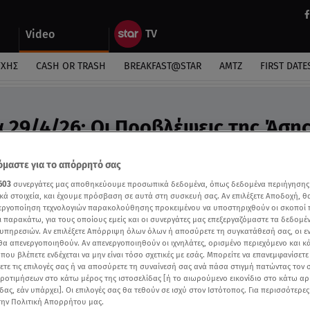
Video
ΎΧΗΣ
CASH OR TRASH
BREAKFAST@STAR
ΑΜΤΖ
FIRST DATE
 29/4/26: Οι Προβλέψεις της Άση
ideo
μαστε για το απόρρητό σας
ροβλέψεις της Άσης Μπήλιου στο Breakfast@Star
603
συνεργάτες μας αποθηκεύουμε προσωπικά δεδομένα, όπως δεδομένα περιήγησης
κά στοιχεία, και έχουμε πρόσβαση σε αυτά στη συσκευή σας. Αν επιλέξετε Αποδοχή, θ
νεργοποίηση τεχνολογιών παρακολούθησης προκειμένου να υποστηριχθούν οι σκοποί
ι παρακάτω, για τους οποίους εμείς και οι συνεργάτες μας επεξεργαζόμαστε τα δεδομέ
υπηρεσιών. Αν επιλέξετε Απόρριψη όλων όλων ή αποσύρετε τη συγκατάθεσή σας, οι ε
 θα απενεργοποιηθούν. Αν απενεργοποιηθούν οι ιχνηλάτες, ορισμένο περιεχόμενο και κά
 που βλέπετε ενδέχεται να μην είναι τόσο σχετικές με εσάς. Μπορείτε να επανεμφανίσετ
ξετε τις επιλογές σας ή να αποσύρετε τη συναίνεσή σας ανά πάσα στιγμή πατώντας τον
προτιμήσεων στο κάτω μέρος της ιστοσελίδας [ή το αιωρούμενο εικονίδιο στο κάτω α
δας, εάν υπάρχει]. Οι επιλογές σας θα τεθούν σε ισχύ στον Ιστότοπος. Για περισσότερε
την Πολιτική Απορρήτου μας.