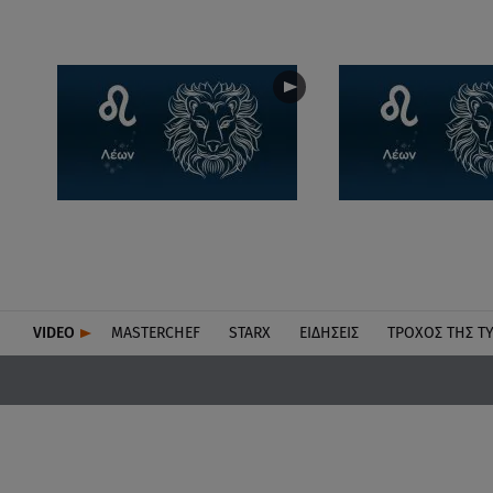
VIDEO
MASTERCHEF
STARX
ΕΙΔΉΣΕΙΣ
ΤΡΟΧΌΣ ΤΗΣ Τ