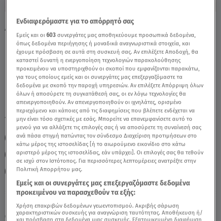
Ενδιαφερόμαστε για το απόρρητό σας
Λέων Σήμερα 24/04/26: Οι Προβλέψεις της
Εμείς και οι
603
συνεργάτες μας αποθηκεύουμε προσωπικά δεδομένα,
Άσης Μπήλιου - Video
όπως δεδομένα περιήγησης ή μοναδικά αναγνωριστικά στοιχεία, και
έχουμε πρόσβαση σε αυτά στη συσκευή σας. Αν επιλέξετε Αποδοχή, θα
καταστεί δυνατή η ενεργοποίηση τεχνολογιών παρακολούθησης
προκειμένου να υποστηριχθούν οι σκοποί που εμφανίζονται παρακάτω,
για τους οποίους εμείς και οι συνεργάτες μας επεξεργαζόμαστε τα
δεδομένα με σκοπό την παροχή υπηρεσιών. Αν επιλέξετε Απόρριψη όλων
όλων ή αποσύρετε τη συγκατάθεσή σας, οι εν λόγω τεχνολογίες θα
απενεργοποιηθούν. Αν απενεργοποιηθούν οι ιχνηλάτες, ορισμένο
περιεχόμενο και κάποιες από τις διαφημίσεις που βλέπετε ενδέχεται να
TAGS:
μην είναι τόσο σχετικές με εσάς. Μπορείτε να επανεμφανίσετε αυτό το
ΖΩΔΙΑ
ΖΩΔΙΑ ΑΣΗ ΜΠΗΛΙΟΥ
ΛΕΩΝ
μενού για να αλλάξετε τις επιλογές σας ή να αποσύρετε τη συναίνεσή σας
ανά πάσα στιγμή πατώντας τον σύνδεσμο Διαχείριση προτιμήσεων στο
ΑΣΗ ΜΠΗΛΙΟΥ
ΗΜΕΡΗΣΙΕΣ ΠΡΟΒΛΕΨΕΙΣ
κάτω μέρος της ιστοσελίδας [ή το αιωρούμενο εικονίδιο στο κάτω
αριστερό μέρος της ιστοσελίδας, εάν υπάρχει]. Οι επιλογές σας θα τεθούν
ΑΣΤΡΟΛΟΓΙΚΕΣ ΠΡΟΒΛΕΨΕΙΣ
ΖΩΔΙΑ ΣΗΜΕΡΑ
σε ισχύ στον Ιστότοπος. Για περισσότερες λεπτομέρειες ανατρέξτε στην
Πολιτική Απορρήτου μας.
BREAKFAST@STAR
Εμείς και οι συνεργάτες μας επεξεργαζόμαστε δεδομένα
προκειμένου να παρασχεθούν τα εξής:
Παρασκευή 7 Αυγούστου 2026
Χρήση επακριβών δεδομένων γεωεντοπισμού. Ακριβής σάρωση
χαρακτηριστικών συσκευής για αναγνώριση ταυτότητας. Αποθήκευση ή/
24.04.26, 11:52
ΖΩΔΙΑ
και πρόσβαση στα δεδομένα μιας συσκευής. Εξατομικευμένη διαφήμιση