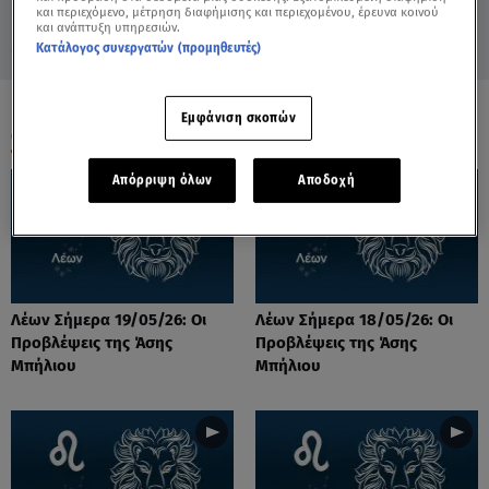
και περιεχόμενο, μέτρηση διαφήμισης και περιεχομένου, έρευνα κοινού
και ανάπτυξη υπηρεσιών.
Κατάλογος συνεργατών (προμηθευτές)
Εμφάνιση σκοπών
ΟΛΑ ΤΑ ΒΙΝΤΕΟ
Απόρριψη όλων
Αποδοχή
Λέων Σήμερα 19/05/26: Οι
Λέων Σήμερα 18/05/26: Οι
Προβλέψεις της Άσης
Προβλέψεις της Άσης
Μπήλιου
Μπήλιου