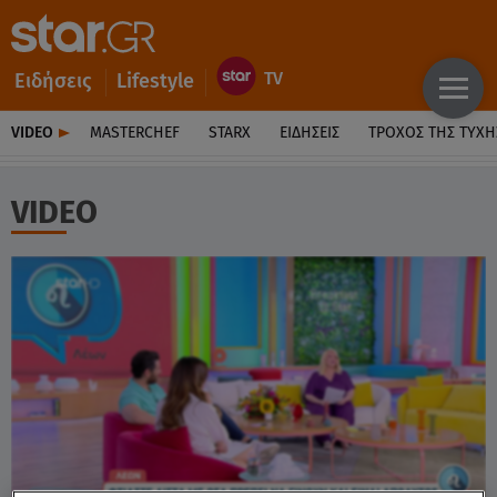
Ειδήσεις
Lifestyle
VIDEO
MASTERCHEF
STARX
ΕΙΔΉΣΕΙΣ
ΤΡΟΧΌΣ ΤΗΣ ΤΎΧΗ
VIDEO