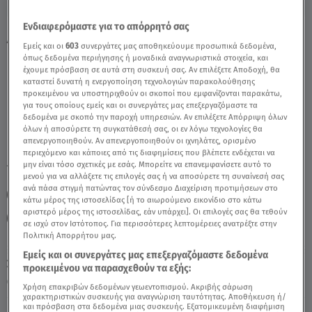
Ενδιαφερόμαστε για το απόρρητό σας
Λέων Σήμερα 28/08: Οι Προβλέψεις της
Εμείς και οι
603
συνεργάτες μας αποθηκεύουμε προσωπικά δεδομένα,
Άσης Μπήλιου - Video
όπως δεδομένα περιήγησης ή μοναδικά αναγνωριστικά στοιχεία, και
έχουμε πρόσβαση σε αυτά στη συσκευή σας. Αν επιλέξετε Αποδοχή, θα
καταστεί δυνατή η ενεργοποίηση τεχνολογιών παρακολούθησης
προκειμένου να υποστηριχθούν οι σκοποί που εμφανίζονται παρακάτω,
για τους οποίους εμείς και οι συνεργάτες μας επεξεργαζόμαστε τα
δεδομένα με σκοπό την παροχή υπηρεσιών. Αν επιλέξετε Απόρριψη όλων
όλων ή αποσύρετε τη συγκατάθεσή σας, οι εν λόγω τεχνολογίες θα
απενεργοποιηθούν. Αν απενεργοποιηθούν οι ιχνηλάτες, ορισμένο
περιεχόμενο και κάποιες από τις διαφημίσεις που βλέπετε ενδέχεται να
μην είναι τόσο σχετικές με εσάς. Μπορείτε να επανεμφανίσετε αυτό το
TAGS:
ΑΣΗ ΜΠΗΛΙΟΥ
ΖΩΔΙΑ ΑΣΗ ΜΠΗΛΙΟΥ
ΖΩΔΙΑ
μενού για να αλλάξετε τις επιλογές σας ή να αποσύρετε τη συναίνεσή σας
ανά πάσα στιγμή πατώντας τον σύνδεσμο Διαχείριση προτιμήσεων στο
ΛΕΩΝ
ΖΩΔΙΑ ΣΗΜΕΡΑ
ΗΜΕΡΗΣΙΕΣ ΠΡΟΒΛΕΨΕΙΣ
κάτω μέρος της ιστοσελίδας [ή το αιωρούμενο εικονίδιο στο κάτω
αριστερό μέρος της ιστοσελίδας, εάν υπάρχει]. Οι επιλογές σας θα τεθούν
ΑΣΤΡΟΛΟΓΙΚΕΣ ΠΡΟΒΛΕΨΕΙΣ
σε ισχύ στον Ιστότοπος. Για περισσότερες λεπτομέρειες ανατρέξτε στην
Πολιτική Απορρήτου μας.
Εμείς και οι συνεργάτες μας επεξεργαζόμαστε δεδομένα
Σάββατο 8 Αυγούστου 2026
προκειμένου να παρασχεθούν τα εξής:
28.08.25, 12:01
ΖΩΔΙΑ
Χρήση επακριβών δεδομένων γεωεντοπισμού. Ακριβής σάρωση
χαρακτηριστικών συσκευής για αναγνώριση ταυτότητας. Αποθήκευση ή/
και πρόσβαση στα δεδομένα μιας συσκευής. Εξατομικευμένη διαφήμιση