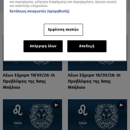
και περιεχόμενο, μέτρηση διαφήμισης και περιεχομένου, έρευνα κοινού
και ανάπτυξη υπηρεσιών.
Κατάλογος συνεργατών (προμηθευτές)
ΟΛΑ ΤΑ ΒΙΝΤΕΟ
Εμφάνιση σκοπών
Απόρριψη όλων
Αποδοχή
Λέων Σήμερα 19/05/26: Οι
Λέων Σήμερα 18/05/26: Οι
Προβλέψεις της Άσης
Προβλέψεις της Άσης
Μπήλιου
Μπήλιου