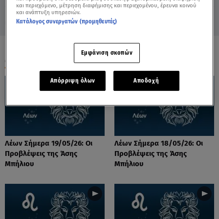
και περιεχόμενο, μέτρηση διαφήμισης και περιεχομένου, έρευνα κοινού
και ανάπτυξη υπηρεσιών.
Κατάλογος συνεργατών (προμηθευτές)
Εμφάνιση σκοπών
ΟΛΑ ΤΑ ΒΙΝΤΕΟ
Απόρριψη όλων
Αποδοχή
Λέων Σήμερα 19/05/26: Οι
Λέων Σήμερα 18/05/26: Οι
Προβλέψεις της Άσης
Προβλέψεις της Άσης
Μπήλιου
Μπήλιου