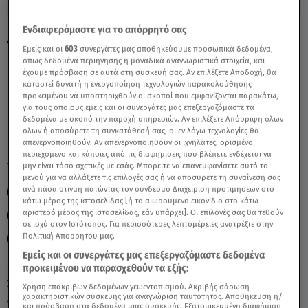
Ενδιαφερόμαστε για το απόρρητό σας
Λέων Σήμερα 4/12/24: Οι Προβλέψεις της
Εμείς και οι
603
συνεργάτες μας αποθηκεύουμε προσωπικά δεδομένα,
Άσης Μπήλιου - Video
όπως δεδομένα περιήγησης ή μοναδικά αναγνωριστικά στοιχεία, και
έχουμε πρόσβαση σε αυτά στη συσκευή σας. Αν επιλέξετε Αποδοχή, θα
καταστεί δυνατή η ενεργοποίηση τεχνολογιών παρακολούθησης
προκειμένου να υποστηριχθούν οι σκοποί που εμφανίζονται παρακάτω,
για τους οποίους εμείς και οι συνεργάτες μας επεξεργαζόμαστε τα
δεδομένα με σκοπό την παροχή υπηρεσιών. Αν επιλέξετε Απόρριψη όλων
όλων ή αποσύρετε τη συγκατάθεσή σας, οι εν λόγω τεχνολογίες θα
απενεργοποιηθούν. Αν απενεργοποιηθούν οι ιχνηλάτες, ορισμένο
περιεχόμενο και κάποιες από τις διαφημίσεις που βλέπετε ενδέχεται να
TAGS:
μην είναι τόσο σχετικές με εσάς. Μπορείτε να επανεμφανίσετε αυτό το
ΛΕΩΝ
ΖΩΔΙΑ
ΖΩΔΙΑ ΑΣΗ ΜΠΗΛΙΟΥ
μενού για να αλλάξετε τις επιλογές σας ή να αποσύρετε τη συναίνεσή σας
ανά πάσα στιγμή πατώντας τον σύνδεσμο Διαχείριση προτιμήσεων στο
ΑΣΗ ΜΠΗΛΙΟΥ
ΖΩΔΙΑ ΣΗΜΕΡΑ
κάτω μέρος της ιστοσελίδας [ή το αιωρούμενο εικονίδιο στο κάτω
αριστερό μέρος της ιστοσελίδας, εάν υπάρχει]. Οι επιλογές σας θα τεθούν
ΑΣΤΡΟΛΟΓΙΚΕΣ ΠΡΟΒΛΕΨΕΙΣ
ΗΜΕΡΗΣΙΕΣ ΠΡΟΒΛΕΨΕΙΣ
σε ισχύ στον Ιστότοπος. Για περισσότερες λεπτομέρειες ανατρέξτε στην
Πολιτική Απορρήτου μας.
BREAKFAST@STAR
Εμείς και οι συνεργάτες μας επεξεργαζόμαστε δεδομένα
προκειμένου να παρασχεθούν τα εξής:
Σάββατο 8 Αυγούστου 2026
Χρήση επακριβών δεδομένων γεωεντοπισμού. Ακριβής σάρωση
χαρακτηριστικών συσκευής για αναγνώριση ταυτότητας. Αποθήκευση ή/
04.12.24, 12:06
ΖΩΔΙΑ
και πρόσβαση στα δεδομένα μιας συσκευής. Εξατομικευμένη διαφήμιση