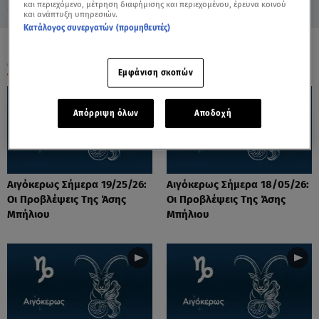
και περιεχόμενο, μέτρηση διαφήμισης και περιεχομένου, έρευνα κοινού
και ανάπτυξη υπηρεσιών.
Κατάλογος συνεργατών (προμηθευτές)
ΟΛΑ ΤΑ ΒΙΝΤΕΟ
Εμφάνιση σκοπών
Απόρριψη όλων
Αποδοχή
Αιγόκερως Σήμερα 19/25/26:
Αιγόκερως Σήμερα 18/05/26:
Οι Προβλέψεις Της Άσης
Οι Προβλέψεις Της Άσης
Μπήλιου
Μπήλιου