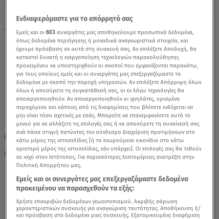
Ενδιαφερόμαστε για το απόρρητό σας
Αιγόκερως Σήμερα 14/05/26: Οι
Εμείς και οι
603
συνεργάτες μας αποθηκεύουμε προσωπικά δεδομένα,
Προβλέψεις Της Άσης Μπήλιου - Video
όπως δεδομένα περιήγησης ή μοναδικά αναγνωριστικά στοιχεία, και
έχουμε πρόσβαση σε αυτά στη συσκευή σας. Αν επιλέξετε Αποδοχή, θα
καταστεί δυνατή η ενεργοποίηση τεχνολογιών παρακολούθησης
προκειμένου να υποστηριχθούν οι σκοποί που εμφανίζονται παρακάτω,
για τους οποίους εμείς και οι συνεργάτες μας επεξεργαζόμαστε τα
δεδομένα με σκοπό την παροχή υπηρεσιών. Αν επιλέξετε Απόρριψη όλων
όλων ή αποσύρετε τη συγκατάθεσή σας, οι εν λόγω τεχνολογίες θα
απενεργοποιηθούν. Αν απενεργοποιηθούν οι ιχνηλάτες, ορισμένο
περιεχόμενο και κάποιες από τις διαφημίσεις που βλέπετε ενδέχεται να
μην είναι τόσο σχετικές με εσάς. Μπορείτε να επανεμφανίσετε αυτό το
TAGS:
ΖΩΔΙΑ
ΖΩΔΙΑ ΑΣΗ ΜΠΗΛΙΟΥ
ΑΣΗ ΜΠΗΛΙΟΥ
μενού για να αλλάξετε τις επιλογές σας ή να αποσύρετε τη συναίνεσή σας
ανά πάσα στιγμή πατώντας τον σύνδεσμο Διαχείριση προτιμήσεων στο
ΑΙΓΟΚΕΡΩΣ
ΖΩΔΙΑ ΣΗΜΕΡΑ
ΑΣΤΡΟΛΟΓΙΚΕΣ ΠΡΟΒΛΕΨΕΙΣ
κάτω μέρος της ιστοσελίδας [ή το αιωρούμενο εικονίδιο στο κάτω
αριστερό μέρος της ιστοσελίδας, εάν υπάρχει]. Οι επιλογές σας θα τεθούν
ΗΜΕΡΗΣΙΕΣ ΠΡΟΒΛΕΨΕΙΣ
BREAKFAST@STAR
σε ισχύ στον Ιστότοπος. Για περισσότερες λεπτομέρειες ανατρέξτε στην
Πολιτική Απορρήτου μας.
Εμείς και οι συνεργάτες μας επεξεργαζόμαστε δεδομένα
Σάββατο 8 Αυγούστου 2026
προκειμένου να παρασχεθούν τα εξής:
14.05.26, 11:47
ΖΩΔΙΑ
Χρήση επακριβών δεδομένων γεωεντοπισμού. Ακριβής σάρωση
χαρακτηριστικών συσκευής για αναγνώριση ταυτότητας. Αποθήκευση ή/
και πρόσβαση στα δεδομένα μιας συσκευής. Εξατομικευμένη διαφήμιση