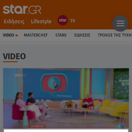
Ειδήσεις
Lifestyle
VIDEO
MASTERCHEF
STARX
ΕΙΔΉΣΕΙΣ
ΤΡΟΧΌΣ ΤΗΣ ΤΎΧΗ
VIDEO