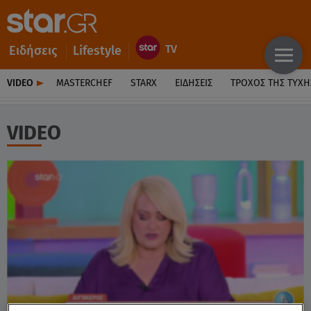
Ειδήσεις
Lifestyle
VIDEO
MASTERCHEF
STARX
ΕΙΔΉΣΕΙΣ
ΤΡΟΧΌΣ ΤΗΣ ΤΎΧΗ
VIDEO