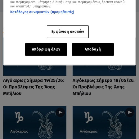
και περιεχόμενο, μέτρηση διαφήμισης και περιεχομένου, έρευνα κοινού
και ανάπτυξη υπηρεσιών.
Κατάλογος συνεργατών (προμηθευτές)
ΟΛΑ ΤΑ ΒΙΝΤΕΟ
Εμφάνιση σκοπών
Απόρριψη όλων
Αποδοχή
Αιγόκερως Σήμερα 19/25/26:
Αιγόκερως Σήμερα 18/05/26:
Οι Προβλέψεις Της Άσης
Οι Προβλέψεις Της Άσης
Μπήλιου
Μπήλιου