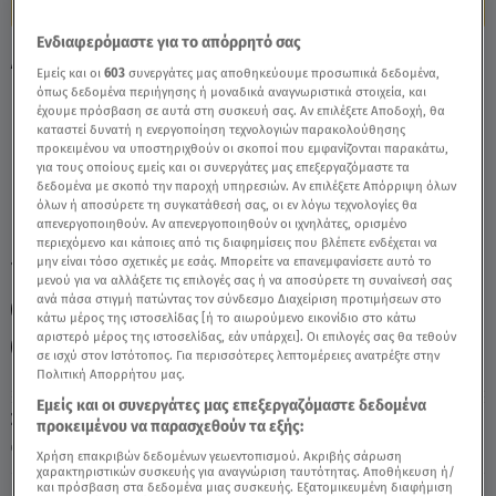
Ενδιαφερόμαστε για το απόρρητό σας
Αιγόκερως Σήμερα 24/04/26: Οι
Εμείς και οι
603
συνεργάτες μας αποθηκεύουμε προσωπικά δεδομένα,
Προβλέψεις Της Άσης Μπήλιου - Video
όπως δεδομένα περιήγησης ή μοναδικά αναγνωριστικά στοιχεία, και
έχουμε πρόσβαση σε αυτά στη συσκευή σας. Αν επιλέξετε Αποδοχή, θα
καταστεί δυνατή η ενεργοποίηση τεχνολογιών παρακολούθησης
προκειμένου να υποστηριχθούν οι σκοποί που εμφανίζονται παρακάτω,
για τους οποίους εμείς και οι συνεργάτες μας επεξεργαζόμαστε τα
δεδομένα με σκοπό την παροχή υπηρεσιών. Αν επιλέξετε Απόρριψη όλων
όλων ή αποσύρετε τη συγκατάθεσή σας, οι εν λόγω τεχνολογίες θα
απενεργοποιηθούν. Αν απενεργοποιηθούν οι ιχνηλάτες, ορισμένο
περιεχόμενο και κάποιες από τις διαφημίσεις που βλέπετε ενδέχεται να
μην είναι τόσο σχετικές με εσάς. Μπορείτε να επανεμφανίσετε αυτό το
TAGS:
ΖΩΔΙΑ ΣΗΜΕΡΑ
ΖΩΔΙΑ ΑΣΗ ΜΠΗΛΙΟΥ
ΑΙΓΟΚΕΡΩΣ
μενού για να αλλάξετε τις επιλογές σας ή να αποσύρετε τη συναίνεσή σας
ανά πάσα στιγμή πατώντας τον σύνδεσμο Διαχείριση προτιμήσεων στο
ΖΩΔΙΑ
ΑΣΗ ΜΠΗΛΙΟΥ
ΑΣΤΡΟΛΟΓΙΚΕΣ ΠΡΟΒΛΕΨΕΙΣ
κάτω μέρος της ιστοσελίδας [ή το αιωρούμενο εικονίδιο στο κάτω
αριστερό μέρος της ιστοσελίδας, εάν υπάρχει]. Οι επιλογές σας θα τεθούν
ΗΜΕΡΗΣΙΕΣ ΠΡΟΒΛΕΨΕΙΣ
BREAKFAST@STAR
σε ισχύ στον Ιστότοπος. Για περισσότερες λεπτομέρειες ανατρέξτε στην
Πολιτική Απορρήτου μας.
Εμείς και οι συνεργάτες μας επεξεργαζόμαστε δεδομένα
Σάββατο 8 Αυγούστου 2026
προκειμένου να παρασχεθούν τα εξής:
24.04.26, 11:58
ΖΩΔΙΑ
Χρήση επακριβών δεδομένων γεωεντοπισμού. Ακριβής σάρωση
χαρακτηριστικών συσκευής για αναγνώριση ταυτότητας. Αποθήκευση ή/
και πρόσβαση στα δεδομένα μιας συσκευής. Εξατομικευμένη διαφήμιση