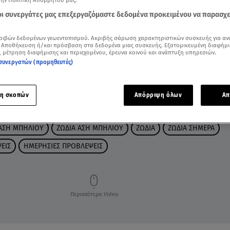
την Πολιτική Απορρήτου μας.
 οι συνεργάτες μας επεξεργαζόμαστε δεδομένα προκειμένου να παρασχ
ριβών δεδομένων γεωεντοπισμού. Ακριβής σάρωση χαρακτηριστικών συσκευής για αν
 Αποθήκευση ή/και πρόσβαση στα δεδομένα μιας συσκευής. Εξατομικευμένη διαφήμι
, μέτρηση διαφήμισης και περιεχομένου, έρευνα κοινού και ανάπτυξη υπηρεσιών.
συνεργατών (προμηθευτές)
η σκοπών
Απόρριψη όλων
Απ
ΑΣΗ ΜΠΗΛΙΟΥ
ΖΩΔΙΑ ΑΣΗ ΜΠΗΛΙΟΥ
ΖΩΔΙΑ
ΖΩΔΙΑ ΣΗΜΕΡΑ
ΕΙΣ
ΗΜΕΡΗΣΙΕΣ ΠΡΟΒΛΕΨΕΙΣ
Περισσότερα Video