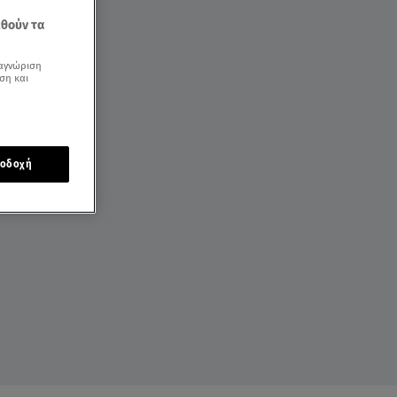
εθούν τα
αγνώριση
ση και
οδοχή