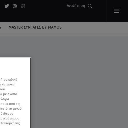
Αναζήτηση
S
MASTER ΣΥΝΤΑΓΈΣ BY MAMOS
 ή μοναδικά
α καταστεί
 που
να με σκοπό
ν λόγω
ποιες από τις
ε αυτό το μενού
 σύνδεσμο
ριστερό μέρος
ς λεπτομέρειες