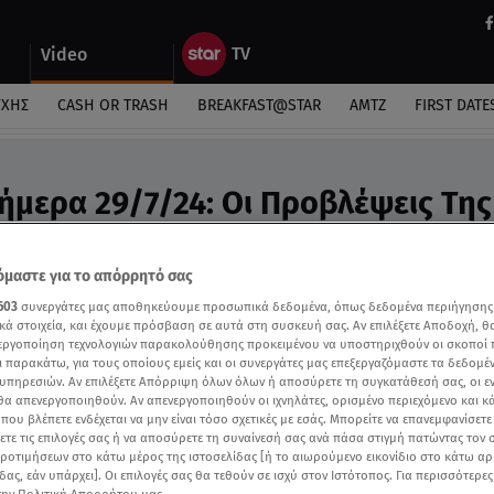
Video
ΎΧΗΣ
CASH OR TRASH
BREAKFAST@STAR
ΑΜΤΖ
FIRST DATE
ήμερα 29/7/24: Οι Προβλέψεις Της
υ - Video
προβλέψεις της Άσης Μπήλιου
μαστε για το απόρρητό σας
603
συνεργάτες μας αποθηκεύουμε προσωπικά δεδομένα, όπως δεδομένα περιήγησης
κά στοιχεία, και έχουμε πρόσβαση σε αυτά στη συσκευή σας. Αν επιλέξετε Αποδοχή, θ
νεργοποίηση τεχνολογιών παρακολούθησης προκειμένου να υποστηριχθούν οι σκοποί
ι παρακάτω, για τους οποίους εμείς και οι συνεργάτες μας επεξεργαζόμαστε τα δεδομέ
υπηρεσιών. Αν επιλέξετε Απόρριψη όλων όλων ή αποσύρετε τη συγκατάθεσή σας, οι ε
 θα απενεργοποιηθούν. Αν απενεργοποιηθούν οι ιχνηλάτες, ορισμένο περιεχόμενο και κά
 που βλέπετε ενδέχεται να μην είναι τόσο σχετικές με εσάς. Μπορείτε να επανεμφανίσετ
ξετε τις επιλογές σας ή να αποσύρετε τη συναίνεσή σας ανά πάσα στιγμή πατώντας τον
προτιμήσεων στο κάτω μέρος της ιστοσελίδας [ή το αιωρούμενο εικονίδιο στο κάτω α
δας, εάν υπάρχει]. Οι επιλογές σας θα τεθούν σε ισχύ στον Ιστότοπος. Για περισσότερε