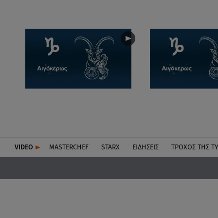
VIDEO
MASTERCHEF
STARX
ΕΙΔΉΣΕΙΣ
ΤΡΟΧΌΣ ΤΗΣ Τ