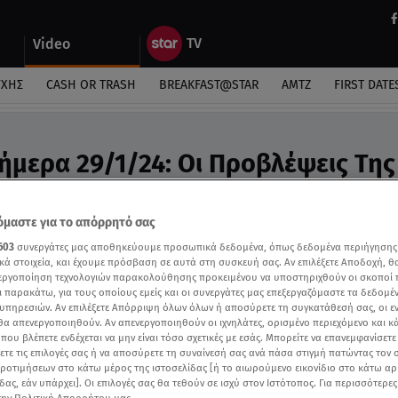
Video
ΎΧΗΣ
CASH OR TRASH
BREAKFAST@STAR
ΑΜΤΖ
FIRST DATE
ήμερα 29/1/24: Οι Προβλέψεις Της
υ - Video
ροβλέψεις της Άσης Μπήλιου στο Breakfast@Star
μαστε για το απόρρητό σας
603
συνεργάτες μας αποθηκεύουμε προσωπικά δεδομένα, όπως δεδομένα περιήγησης
κά στοιχεία, και έχουμε πρόσβαση σε αυτά στη συσκευή σας. Αν επιλέξετε Αποδοχή, θ
νεργοποίηση τεχνολογιών παρακολούθησης προκειμένου να υποστηριχθούν οι σκοποί
ι παρακάτω, για τους οποίους εμείς και οι συνεργάτες μας επεξεργαζόμαστε τα δεδομέ
υπηρεσιών. Αν επιλέξετε Απόρριψη όλων όλων ή αποσύρετε τη συγκατάθεσή σας, οι ε
 θα απενεργοποιηθούν. Αν απενεργοποιηθούν οι ιχνηλάτες, ορισμένο περιεχόμενο και κά
 που βλέπετε ενδέχεται να μην είναι τόσο σχετικές με εσάς. Μπορείτε να επανεμφανίσετ
ξετε τις επιλογές σας ή να αποσύρετε τη συναίνεσή σας ανά πάσα στιγμή πατώντας τον
προτιμήσεων στο κάτω μέρος της ιστοσελίδας [ή το αιωρούμενο εικονίδιο στο κάτω α
δας, εάν υπάρχει]. Οι επιλογές σας θα τεθούν σε ισχύ στον Ιστότοπος. Για περισσότερε