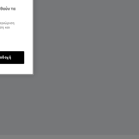
εθούν τα
αγνώριση
ση και
οδοχή