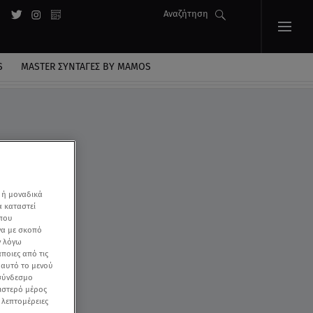
Αναζήτηση
S
MASTER ΣΥΝΤΑΓΈΣ BY MAMOS
 ή μοναδικά
α καταστεί
 που
να με σκοπό
ν λόγω
ποιες από τις
ε αυτό το μενού
 σύνδεσμο
ριστερό μέρος
ς λεπτομέρειες