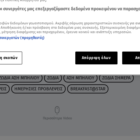
την Πολιτική Απορρήτου μας.
 οι συνεργάτες μας επεξεργαζόμαστε δεδομένα προκειμένου να παρασχ
ριβών δεδομένων γεωεντοπισμού. Ακριβής σάρωση χαρακτηριστικών συσκευής για αν
 Αποθήκευση ή/και πρόσβαση στα δεδομένα μιας συσκευής. Εξατομικευμένη διαφήμι
, μέτρηση διαφήμισης και περιεχομένου, έρευνα κοινού και ανάπτυξη υπηρεσιών.
συνεργατών (προμηθευτές)
η σκοπών
Απόρριψη όλων
Απ
ΖΩΔΙΑ ΑΣΗ ΜΠΗΛΙΟΥ
ΖΩΔΙΑ
ΑΣΗ ΜΠΗΛΙΟΥ
ΖΩΔΙΑ ΣΗΜΕΡΑ
ΕΙΣ
ΗΜΕΡΗΣΙΕΣ ΠΡΟΒΛΕΨΕΙΣ
BREAKFAST@STAR
Περισσότερα Video