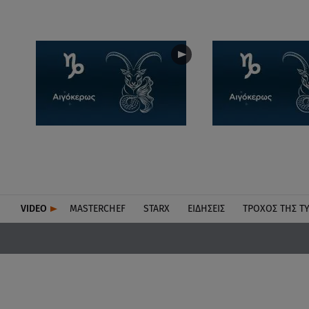
VIDEO
MASTERCHEF
STARX
ΕΙΔΉΣΕΙΣ
ΤΡΟΧΌΣ ΤΗΣ Τ