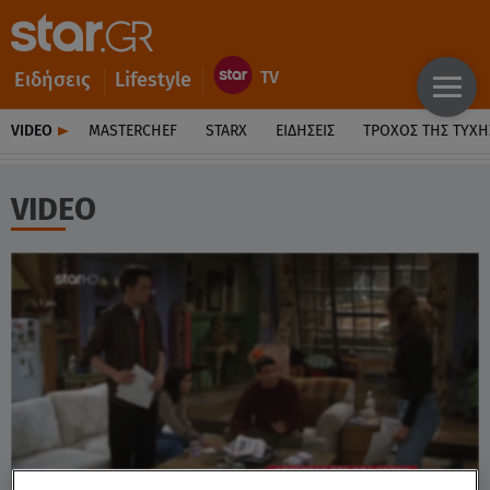
Ειδήσεις
Lifestyle
VIDEO
MASTERCHEF
STARX
ΕΙΔΉΣΕΙΣ
ΤΡΟΧΌΣ ΤΗΣ ΤΎΧΗ
VIDEO