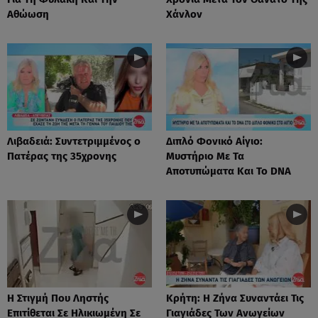
Αθώωση
Χάνλον
Λιβαδειά: Συντετριμμένος ο
Διπλό Φονικό Αίγιο:
Πατέρας της 35χρονης
Μυστήριο Με Τα
Αποτυπώματα Και Το DNA
Η Στιγμή Που Ληστής
Κρήτη: Η Ζήνα Συναντάει Τις
Επιτίθεται Σε Ηλικιωμένη Σε
Γιαγιάδες Των Ανωγείων