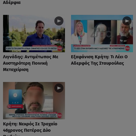
Αδέρφια
Λιγνάδης: Αντιμέτωπος Με
Eξαφάνιση Κρήτη: Τι Λέει Ο
Αυστηρότερη Ποινική
Αδερφός Της Σταυρούλας
Μεταχείριση
Κρήτη: Νεκρός Σε Τροχαίο
46χρονος Πατέρας Δύο