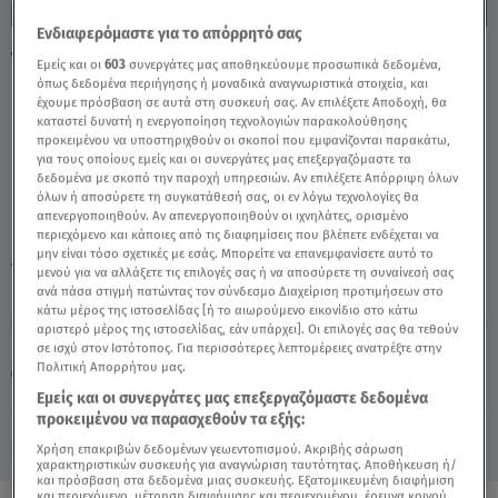
Ενδιαφερόμαστε για το απόρρητό σας
Ταξίδι Στη Νέα Υόρκη: Κινηματογραφικές
Εμείς και οι
603
συνεργάτες μας αποθηκεύουμε προσωπικά δεδομένα,
Γωνιές Της Πόλης - Video
όπως δεδομένα περιήγησης ή μοναδικά αναγνωριστικά στοιχεία, και
έχουμε πρόσβαση σε αυτά στη συσκευή σας. Αν επιλέξετε Αποδοχή, θα
καταστεί δυνατή η ενεργοποίηση τεχνολογιών παρακολούθησης
προκειμένου να υποστηριχθούν οι σκοποί που εμφανίζονται παρακάτω,
για τους οποίους εμείς και οι συνεργάτες μας επεξεργαζόμαστε τα
δεδομένα με σκοπό την παροχή υπηρεσιών. Αν επιλέξετε Απόρριψη όλων
όλων ή αποσύρετε τη συγκατάθεσή σας, οι εν λόγω τεχνολογίες θα
απενεργοποιηθούν. Αν απενεργοποιηθούν οι ιχνηλάτες, ορισμένο
περιεχόμενο και κάποιες από τις διαφημίσεις που βλέπετε ενδέχεται να
μην είναι τόσο σχετικές με εσάς. Μπορείτε να επανεμφανίσετε αυτό το
TAGS:
ΝΕΑ ΥΟΡΚΗ
ΑΛΗΘΕΙΕΣ ΜΕ ΤΗ ΖΗΝΑ
μενού για να αλλάξετε τις επιλογές σας ή να αποσύρετε τη συναίνεσή σας
ανά πάσα στιγμή πατώντας τον σύνδεσμο Διαχείριση προτιμήσεων στο
κάτω μέρος της ιστοσελίδας [ή το αιωρούμενο εικονίδιο στο κάτω
αριστερό μέρος της ιστοσελίδας, εάν υπάρχει]. Οι επιλογές σας θα τεθούν
Πέμπτη 6 Αυγούστου 2026
σε ισχύ στον Ιστότοπος. Για περισσότερες λεπτομέρειες ανατρέξτε στην
Πολιτική Απορρήτου μας.
03.06.26, 15:41
ΚΟΣΜΟΣ
Πηγή: Αλήθειες με τη Ζήνα
Εμείς και οι συνεργάτες μας επεξεργαζόμαστε δεδομένα
προκειμένου να παρασχεθούν τα εξής:
Χρήση επακριβών δεδομένων γεωεντοπισμού. Ακριβής σάρωση
χαρακτηριστικών συσκευής για αναγνώριση ταυτότητας. Αποθήκευση ή/
και πρόσβαση στα δεδομένα μιας συσκευής. Εξατομικευμένη διαφήμιση
και περιεχόμενο, μέτρηση διαφήμισης και περιεχομένου, έρευνα κοινού