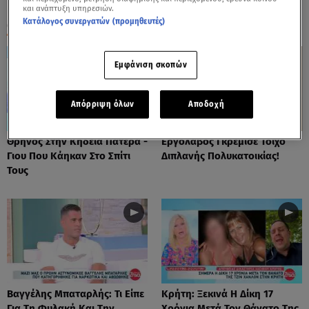
και ανάπτυξη υπηρεσιών.
Κατάλογος συνεργατών (προμηθευτές)
ΟΛΑ ΤΑ ΒΙΝΤΕΟ
Εμφάνιση σκοπών
Απόρριψη όλων
Αποδοχή
Θρήνος Στην Κηδεία Πατέρα -
Εργολάβος Γκρέμισε Τοίχο
Γιου Που Κάηκαν Στο Σπίτι
Διπλανής Πολυκατοικίας!
Τους
Βαγγέλης Μπαταρλής: Τι Είπε
Κρήτη: Ξεκινά Η Δίκη 17
Για Τη Φυλακή Και Την
Χρόνια Μετά Τον Θάνατο Της