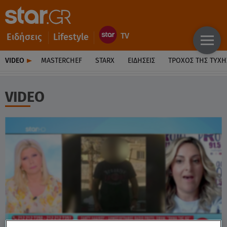
Ειδήσεις
Lifestyle
VIDEO
MASTERCHEF
STARX
ΕΙΔΉΣΕΙΣ
ΤΡΟΧΌΣ ΤΗΣ ΤΎΧΗ
VIDEO