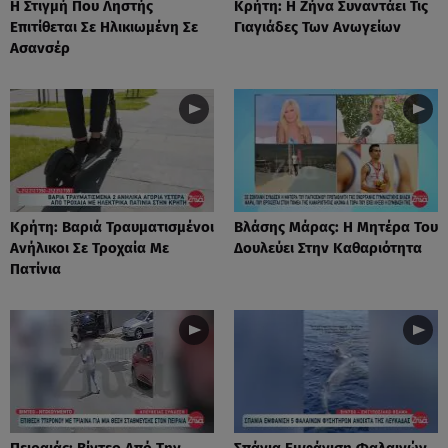
Η Στιγμή Που Ληστής
Κρήτη: Η Ζήνα Συναντάει Τις
Επιτίθεται Σε Ηλικιωμένη Σε
Γιαγιάδες Των Ανωγείων
Ασανσέρ
Κρήτη: Βαριά Τραυματισμένοι
Βλάσης Μάρας: Η Μητέρα Του
Ανήλικοι Σε Τροχαία Με
Δουλεύει Στην Καθαριότητα
Πατίνια
Πειραιάς: Βίντεο Από Την
Σπάνια Εμφάνιση Φαλαινών