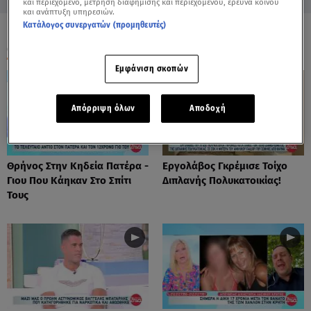
και περιεχόμενο, μέτρηση διαφήμισης και περιεχομένου, έρευνα κοινού
και ανάπτυξη υπηρεσιών.
Κατάλογος συνεργατών (προμηθευτές)
ΟΛΑ ΤΑ ΒΙΝΤΕΟ
Εμφάνιση σκοπών
Απόρριψη όλων
Αποδοχή
Θρήνος Στην Κηδεία Πατέρα -
Εργολάβος Γκρέμισε Τοίχο
Γιου Που Κάηκαν Στο Σπίτι
Διπλανής Πολυκατοικίας!
Τους