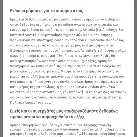
Ενδιαφερόμαστε για το απόρρητό σας
Κάλυμνος: Mυστήριο Με Τον Θάνατο Του
Εμείς και οι
603
συνεργάτες μας αποθηκεύουμε προσωπικά δεδομένα,
47χρονου - Video
όπως δεδομένα περιήγησης ή μοναδικά αναγνωριστικά στοιχεία, και
έχουμε πρόσβαση σε αυτά στη συσκευή σας. Αν επιλέξετε Αποδοχή, θα
καταστεί δυνατή η ενεργοποίηση τεχνολογιών παρακολούθησης
προκειμένου να υποστηριχθούν οι σκοποί που εμφανίζονται παρακάτω,
για τους οποίους εμείς και οι συνεργάτες μας επεξεργαζόμαστε τα
δεδομένα με σκοπό την παροχή υπηρεσιών. Αν επιλέξετε Απόρριψη όλων
όλων ή αποσύρετε τη συγκατάθεσή σας, οι εν λόγω τεχνολογίες θα
απενεργοποιηθούν. Αν απενεργοποιηθούν οι ιχνηλάτες, ορισμένο
περιεχόμενο και κάποιες από τις διαφημίσεις που βλέπετε ενδέχεται να
μην είναι τόσο σχετικές με εσάς. Μπορείτε να επανεμφανίσετε αυτό το
TAGS:
ΚΑΛΥΜΝΟΣ
ΝΕΚΡΟΣ
47ΧΡΟΝΟΣ
μενού για να αλλάξετε τις επιλογές σας ή να αποσύρετε τη συναίνεσή σας
ανά πάσα στιγμή πατώντας τον σύνδεσμο Διαχείριση προτιμήσεων στο
ΑΛΗΘΕΙΕΣ ΜΕ ΤΗ ΖΗΝΑ
κάτω μέρος της ιστοσελίδας [ή το αιωρούμενο εικονίδιο στο κάτω
αριστερό μέρος της ιστοσελίδας, εάν υπάρχει]. Οι επιλογές σας θα τεθούν
σε ισχύ στον Ιστότοπος. Για περισσότερες λεπτομέρειες ανατρέξτε στην
Πολιτική Απορρήτου μας.
Κυριακή 9 Αυγούστου 2026
Εμείς και οι συνεργάτες μας επεξεργαζόμαστε δεδομένα
20.05.26, 15:49
ΕΛΛΑΔΑ
προκειμένου να παρασχεθούν τα εξής:
Πηγή: Αλήθειες με τη Ζήνα
Χρήση επακριβών δεδομένων γεωεντοπισμού. Ακριβής σάρωση
χαρακτηριστικών συσκευής για αναγνώριση ταυτότητας. Αποθήκευση ή/
και πρόσβαση στα δεδομένα μιας συσκευής. Εξατομικευμένη διαφήμιση