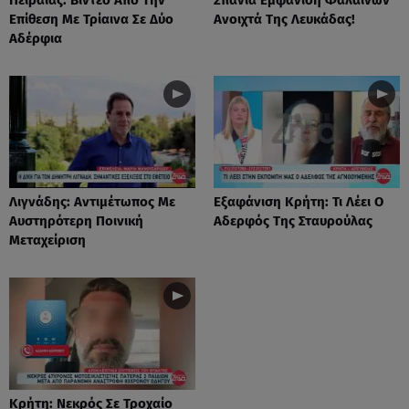
Επίθεση Με Τρίαινα Σε Δύο
Ανοιχτά Της Λευκάδας!
Αδέρφια
Λιγνάδης: Αντιμέτωπος Με
Eξαφάνιση Κρήτη: Τι Λέει Ο
Αυστηρότερη Ποινική
Αδερφός Της Σταυρούλας
Μεταχείριση
Κρήτη: Νεκρός Σε Τροχαίο