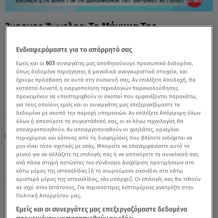
3χρονος Άγγελος: To Μήνυμα Της
Κατηγορουμένης Στη Μητέρα Της - Video
Ενδιαφερόμαστε για το απόρρητό σας
Εμείς και οι
603
συνεργάτες μας αποθηκεύουμε προσωπικά δεδομένα,
όπως δεδομένα περιήγησης ή μοναδικά αναγνωριστικά στοιχεία, και
έχουμε πρόσβαση σε αυτά στη συσκευή σας. Αν επιλέξετε Αποδοχή, θα
καταστεί δυνατή η ενεργοποίηση τεχνολογιών παρακολούθησης
προκειμένου να υποστηριχθούν οι σκοποί που εμφανίζονται παρακάτω,
για τους οποίους εμείς και οι συνεργάτες μας επεξεργαζόμαστε τα
δεδομένα με σκοπό την παροχή υπηρεσιών. Αν επιλέξετε Απόρριψη όλων
TAGS:
3ΧΡΟΝΟΣ ΑΓΓΕΛΟΣ
ΑΓΓΕΛΟΣ
ΚΑΚΟΠΟΙΗΣΗ
όλων ή αποσύρετε τη συγκατάθεσή σας, οι εν λόγω τεχνολογίες θα
απενεργοποιηθούν. Αν απενεργοποιηθούν οι ιχνηλάτες, ορισμένο
ΕΝΔΟΟΙΚΟΓΕΝΕΑΚΗ ΒΙΑ
ΑΛΗΘΕΙΕΣ ΜΕ ΤΗ ΖΗΝΑ
περιεχόμενο και κάποιες από τις διαφημίσεις που βλέπετε ενδέχεται να
μην είναι τόσο σχετικές με εσάς. Μπορείτε να επανεμφανίσετε αυτό το
μενού για να αλλάξετε τις επιλογές σας ή να αποσύρετε τη συναίνεσή σας
ανά πάσα στιγμή πατώντας τον σύνδεσμο Διαχείριση προτιμήσεων στο
Πέμπτη 6 Αυγούστου 2026
κάτω μέρος της ιστοσελίδας [ή το αιωρούμενο εικονίδιο στο κάτω
αριστερό μέρος της ιστοσελίδας, εάν υπάρχει]. Οι επιλογές σας θα τεθούν
15.05.26, 15:27
ΕΛΛΑΔΑ
σε ισχύ στον Ιστότοπος. Για περισσότερες λεπτομέρειες ανατρέξτε στην
Πολιτική Απορρήτου μας.
Εμείς και οι συνεργάτες μας επεξεργαζόμαστε δεδομένα