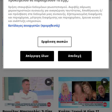
προκειμένου να παρασχεθούν τα εξής:
Χρήση επακριβών δεδομένων γεωεντοπισμού. Ακριβής σάρωση
χαρακτηριστικών συσκευής για αναγνώριση ταυτότητας. Αποθήκευση ή/
ΟΛΑ ΤΑ ΒΙΝΤΕΟ
και πρόσβαση στα δεδομένα μιας συσκευής. Εξατομικευμένη διαφήμιση
και περιεχόμενο, μέτρηση διαφήμισης και περιεχομένου, έρευνα κοινού
και ανάπτυξη υπηρεσιών.
Κατάλογος συνεργατών (προμηθευτές)
Εμφάνιση σκοπών
Θρήνος Στην Κηδεία Πατέρα -
Εργολάβος Γκρέμισε Τοίχο
Απόρριψη όλων
Αποδοχή
Γιου Που Κάηκαν Στο Σπίτι
Διπλανής Πολυκατοικίας!
Τους
Βαγγέλης Μπαταρλής: Τι Είπε
Κρήτη: Ξεκινά Η Δίκη 17