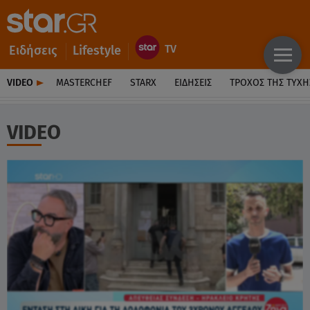
Ειδήσεις
Lifestyle
VIDEO
MASTERCHEF
STARX
ΕΙΔΉΣΕΙΣ
ΤΡΟΧΌΣ ΤΗΣ ΤΎΧΗ
VIDEO