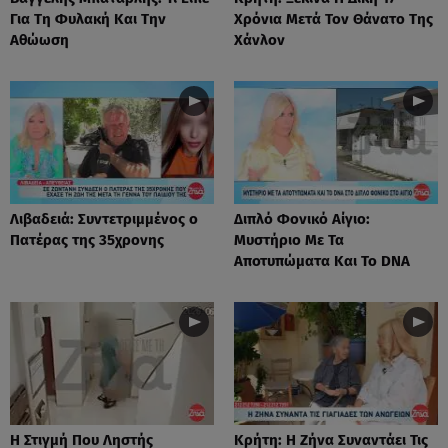
Για Τη Φυλακή Και Την
Χρόνια Μετά Τον Θάνατο Της
Αθώωση
Χάνλον
Λιβαδειά: Συντετριμμένος ο
Διπλό Φονικό Αίγιο:
Πατέρας της 35χρονης
Μυστήριο Με Τα
Αποτυπώματα Και Το DNA
Η Στιγμή Που Ληστής
Κρήτη: Η Ζήνα Συναντάει Τις