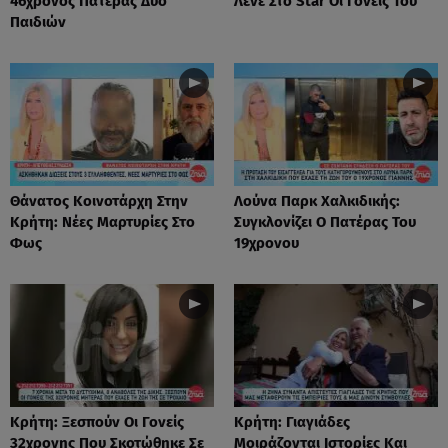
46χρονος Πατέρας Δύο
Λένε Στο Star Οι Γονείς Του
Παιδιών
Θάνατος Κοινοτάρχη Στην
Λούνα Παρκ Χαλκιδικής:
Κρήτη: Νέες Μαρτυρίες Στο
Συγκλονίζει Ο Πατέρας Του
Φως
19χρονου
Κρήτη: Ξεσπούν Οι Γονείς
Κρήτη: Γιαγιάδες
32χρονης Που Σκοτώθηκε Σε
Μοιράζονται Ιστορίες Και