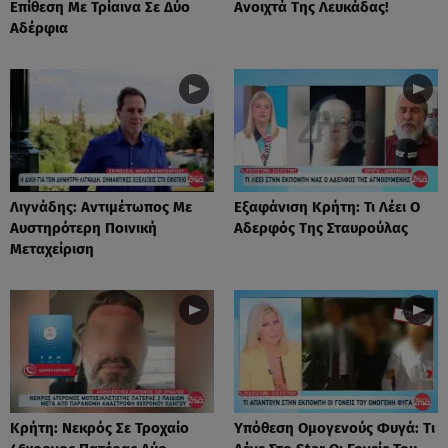
Επίθεση Με Τρίαινα Σε Δύο
Ανοιχτά Της Λευκάδας!
Αδέρφια
Λιγνάδης: Αντιμέτωπος Με
Eξαφάνιση Κρήτη: Τι Λέει Ο
Αυστηρότερη Ποινική
Αδερφός Της Σταυρούλας
Μεταχείριση
Κρήτη: Νεκρός Σε Τροχαίο
Υπόθεση Ομογενούς Φυγά: Tι