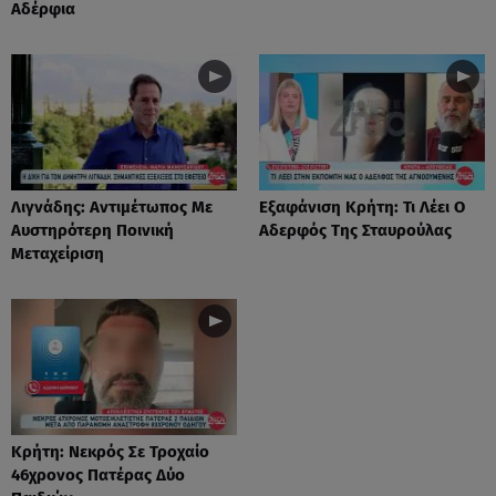
Αδέρφια
Λιγνάδης: Αντιμέτωπος Με
Eξαφάνιση Κρήτη: Τι Λέει Ο
Αυστηρότερη Ποινική
Αδερφός Της Σταυρούλας
Μεταχείριση
Κρήτη: Νεκρός Σε Τροχαίο
46χρονος Πατέρας Δύο