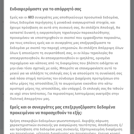
Ενδιαφερόμαστε για το απόρρητό σας
Κατέθεσε Σε Παιδοψυχολόγο Η 8χρονη Για
Εμείς και οι
603
συνεργάτες μας αποθηκεύουμε προσωπικά δεδομένα,
Τον 37χρονο - Video
όπως δεδομένα περιήγησης ή μοναδικά αναγνωριστικά στοιχεία, και
έχουμε πρόσβαση σε αυτά στη συσκευή σας. Αν επιλέξετε Αποδοχή, θα
καταστεί δυνατή η ενεργοποίηση τεχνολογιών παρακολούθησης
προκειμένου να υποστηριχθούν οι σκοποί που εμφανίζονται παρακάτω,
για τους οποίους εμείς και οι συνεργάτες μας επεξεργαζόμαστε τα
δεδομένα με σκοπό την παροχή υπηρεσιών. Αν επιλέξετε Απόρριψη όλων
όλων ή αποσύρετε τη συγκατάθεσή σας, οι εν λόγω τεχνολογίες θα
απενεργοποιηθούν. Αν απενεργοποιηθούν οι ιχνηλάτες, ορισμένο
περιεχόμενο και κάποιες από τις διαφημίσεις που βλέπετε ενδέχεται να
μην είναι τόσο σχετικές με εσάς. Μπορείτε να επανεμφανίσετε αυτό το
TAGS:
ΑΛΗΘΕΙΕΣ ΜΕ ΤΗ ΖΗΝΑ
ΒΙΑΣΜΟΣ
37ΧΡΟΝΟΣ
μενού για να αλλάξετε τις επιλογές σας ή να αποσύρετε τη συναίνεσή σας
ανά πάσα στιγμή πατώντας τον σύνδεσμο Διαχείριση προτιμήσεων στο
κάτω μέρος της ιστοσελίδας [ή το αιωρούμενο εικονίδιο στο κάτω
αριστερό μέρος της ιστοσελίδας, εάν υπάρχει]. Οι επιλογές σας θα τεθούν
Δευτέρα 10 Αυγούστου 2026
σε ισχύ στον Ιστότοπος. Για περισσότερες λεπτομέρειες ανατρέξτε στην
Πολιτική Απορρήτου μας.
15.05.25, 15:06
ΕΛΛΑΔΑ
Πηγή: Αλήθειες με τη Ζήνα
Εμείς και οι συνεργάτες μας επεξεργαζόμαστε δεδομένα
προκειμένου να παρασχεθούν τα εξής:
Χρήση επακριβών δεδομένων γεωεντοπισμού. Ακριβής σάρωση
χαρακτηριστικών συσκευής για αναγνώριση ταυτότητας. Αποθήκευση ή/
και πρόσβαση στα δεδομένα μιας συσκευής. Εξατομικευμένη διαφήμιση
και περιεχόμενο, μέτρηση διαφήμισης και περιεχομένου, έρευνα κοινού