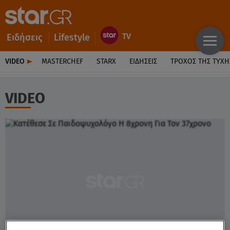
Ειδήσεις
Lifestyle
VIDEO
MASTERCHEF
STARX
ΕΙΔΉΣΕΙΣ
ΤΡΟΧΌΣ ΤΗΣ ΤΎΧΗ
VIDEO