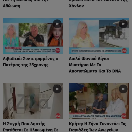
Αθώωση
Χάνλον
Λιβαδειά: Συντετριμμένος ο
Διπλό Φονικό Αίγιο:
Πατέρας της 35χρονης
Μυστήριο Με Τα
Αποτυπώματα Και Το DNA
Η Στιγμή Που Ληστής
Κρήτη: Η Ζήνα Συναντάει Τις
Επιτίθεται Σε Ηλικιωμένη Σε
Γιαγιάδες Των Ανωγείων