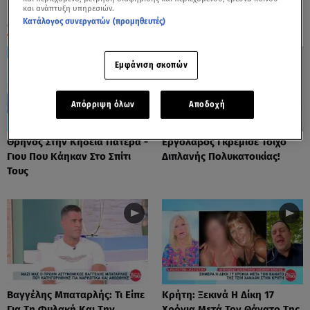
και ανάπτυξη υπηρεσιών.
Κατάλογος συνεργατών (προμηθευτές)
ΟΛΑ ΤΑ ΒΙΝΤΕΟ
Εμφάνιση σκοπών
Απόρριψη όλων
Αποδοχή
Θρήνος Στην Κηδεία Πατέρα -
Εργολάβος Γκρέμισε Τοίχο
Γιου Που Κάηκαν Στο Σπίτι
Διπλανής Πολυκατοικίας!
Τους
Βαγγέλης Μπαταρλής: Τι Είπε
Κρήτη: Ξεκινά Η Δίκη 17
Για Τη Φυλακή Και Την
Χρόνια Μετά Τον Θάνατο Της