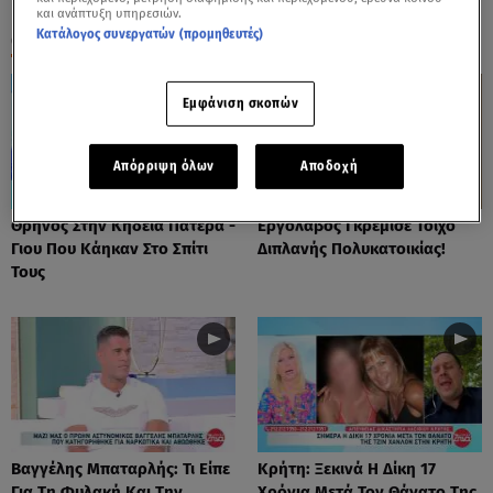
και ανάπτυξη υπηρεσιών.
Κατάλογος συνεργατών (προμηθευτές)
ΟΛΑ ΤΑ ΒΙΝΤΕΟ
Εμφάνιση σκοπών
Απόρριψη όλων
Αποδοχή
Θρήνος Στην Κηδεία Πατέρα -
Εργολάβος Γκρέμισε Τοίχο
Γιου Που Κάηκαν Στο Σπίτι
Διπλανής Πολυκατοικίας!
Τους
Βαγγέλης Μπαταρλής: Τι Είπε
Κρήτη: Ξεκινά Η Δίκη 17
Για Τη Φυλακή Και Την
Χρόνια Μετά Τον Θάνατο Της