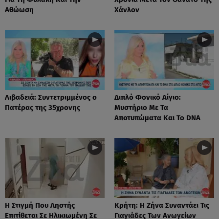
Αθώωση
Χάνλον
Λιβαδειά: Συντετριμμένος ο
Διπλό Φονικό Αίγιο:
Πατέρας της 35χρονης
Μυστήριο Με Τα
Αποτυπώματα Και Το DNA
Η Στιγμή Που Ληστής
Κρήτη: Η Ζήνα Συναντάει Τις
Επιτίθεται Σε Ηλικιωμένη Σε
Γιαγιάδες Των Ανωγείων