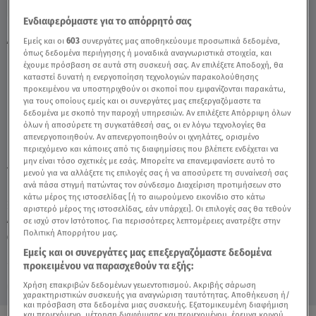
Ενδιαφερόμαστε για το απόρρητό σας
ΑΕΚ: Η Ζήνα Κουτσελίνη Στο Μουσείο
Εμείς και οι
603
συνεργάτες μας αποθηκεύουμε προσωπικά δεδομένα,
Ιστορίας Του Συλλόγου - Video
όπως δεδομένα περιήγησης ή μοναδικά αναγνωριστικά στοιχεία, και
έχουμε πρόσβαση σε αυτά στη συσκευή σας. Αν επιλέξετε Αποδοχή, θα
καταστεί δυνατή η ενεργοποίηση τεχνολογιών παρακολούθησης
προκειμένου να υποστηριχθούν οι σκοποί που εμφανίζονται παρακάτω,
για τους οποίους εμείς και οι συνεργάτες μας επεξεργαζόμαστε τα
δεδομένα με σκοπό την παροχή υπηρεσιών. Αν επιλέξετε Απόρριψη όλων
όλων ή αποσύρετε τη συγκατάθεσή σας, οι εν λόγω τεχνολογίες θα
απενεργοποιηθούν. Αν απενεργοποιηθούν οι ιχνηλάτες, ορισμένο
περιεχόμενο και κάποιες από τις διαφημίσεις που βλέπετε ενδέχεται να
μην είναι τόσο σχετικές με εσάς. Μπορείτε να επανεμφανίσετε αυτό το
TAGS:
AEK
ΖΗΝΑ ΚΟΥΤΣΕΛΙΝΗ
ΑΛΗΘΕΙΕΣ ΜΕ ΤΗ ΖΗΝΑ
μενού για να αλλάξετε τις επιλογές σας ή να αποσύρετε τη συναίνεσή σας
ανά πάσα στιγμή πατώντας τον σύνδεσμο Διαχείριση προτιμήσεων στο
κάτω μέρος της ιστοσελίδας [ή το αιωρούμενο εικονίδιο στο κάτω
αριστερό μέρος της ιστοσελίδας, εάν υπάρχει]. Οι επιλογές σας θα τεθούν
Δευτέρα 10 Αυγούστου 2026
σε ισχύ στον Ιστότοπος. Για περισσότερες λεπτομέρειες ανατρέξτε στην
Πολιτική Απορρήτου μας.
27.06.24, 15:03
ΑΘΛΗΤΙΚΑ
Πηγή: Αλήθειες με τη Ζήνα
Εμείς και οι συνεργάτες μας επεξεργαζόμαστε δεδομένα
προκειμένου να παρασχεθούν τα εξής:
Χρήση επακριβών δεδομένων γεωεντοπισμού. Ακριβής σάρωση
χαρακτηριστικών συσκευής για αναγνώριση ταυτότητας. Αποθήκευση ή/
και πρόσβαση στα δεδομένα μιας συσκευής. Εξατομικευμένη διαφήμιση
και περιεχόμενο, μέτρηση διαφήμισης και περιεχομένου, έρευνα κοινού