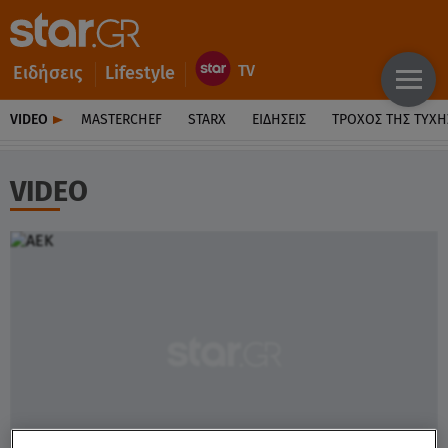
Ειδήσεις
Lifestyle
VIDEO
MASTERCHEF
STARX
ΕΙΔΉΣΕΙΣ
ΤΡΟΧΌΣ ΤΗΣ ΤΎΧΗ
VIDEO