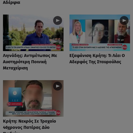
Αδέρφια
Λιγνάδης: Αντιμέτωπος Με
Eξαφάνιση Κρήτη: Τι Λέει Ο
Αυστηρότερη Ποινική
Αδερφός Της Σταυρούλας
Μεταχείριση
Κρήτη: Νεκρός Σε Τροχαίο
46χρονος Πατέρας Δύο