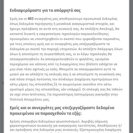
Ενδιαφερόμαστε για το απόρρητό σας
Mεσολόγγι: Oι Κάμερες Κατέγραψαν Τις
Εμείς και οι
603
συνεργάτες μας αποθηκεύουμε προσωπικά δεδομένα,
Κινήσεις Του Κρεοπώλη - Video
όπως δεδομένα περιήγησης ή μοναδικά αναγνωριστικά στοιχεία, και
έχουμε πρόσβαση σε αυτά στη συσκευή σας. Αν επιλέξετε Αποδοχή, θα
καταστεί δυνατή η ενεργοποίηση τεχνολογιών παρακολούθησης
προκειμένου να υποστηριχθούν οι σκοποί που εμφανίζονται παρακάτω,
για τους οποίους εμείς και οι συνεργάτες μας επεξεργαζόμαστε τα
δεδομένα με σκοπό την παροχή υπηρεσιών. Αν επιλέξετε Απόρριψη όλων
όλων ή αποσύρετε τη συγκατάθεσή σας, οι εν λόγω τεχνολογίες θα
απενεργοποιηθούν. Αν απενεργοποιηθούν οι ιχνηλάτες, ορισμένο
περιεχόμενο και κάποιες από τις διαφημίσεις που βλέπετε ενδέχεται να
μην είναι τόσο σχετικές με εσάς. Μπορείτε να επανεμφανίσετε αυτό το
TAGS:
ΚΡΕΟΠΩΛΗΣ
ΜΕΣΟΛΟΓΓΙ
ΜΠΑΜΠΗΣ
ΚΑΜΕΡΕΣ
μενού για να αλλάξετε τις επιλογές σας ή να αποσύρετε τη συναίνεσή σας
ανά πάσα στιγμή πατώντας τον σύνδεσμο Διαχείριση προτιμήσεων στο
ΑΛΗΘΕΙΕΣ ΜΕ ΤΗ ΖΗΝΑ
κάτω μέρος της ιστοσελίδας [ή το αιωρούμενο εικονίδιο στο κάτω
αριστερό μέρος της ιστοσελίδας, εάν υπάρχει]. Οι επιλογές σας θα τεθούν
σε ισχύ στον Ιστότοπος. Για περισσότερες λεπτομέρειες ανατρέξτε στην
Πολιτική Απορρήτου μας.
Κυριακή 9 Αυγούστου 2026
Εμείς και οι συνεργάτες μας επεξεργαζόμαστε δεδομένα
26.01.24, 15:21
ΕΛΛΑΔΑ
προκειμένου να παρασχεθούν τα εξής:
Πηγή: Αλήθειες με τη Ζήνα
Χρήση επακριβών δεδομένων γεωεντοπισμού. Ακριβής σάρωση
χαρακτηριστικών συσκευής για αναγνώριση ταυτότητας. Αποθήκευση ή/
και πρόσβαση στα δεδομένα μιας συσκευής. Εξατομικευμένη διαφήμιση