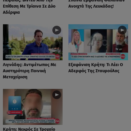
Επίθεση Με Τρίαινα Σε Δύο
Ανοιχτά Της Λευκάδας!
Αδέρφια
Λιγνάδης: Αντιμέτωπος Με
Eξαφάνιση Κρήτη: Τι Λέει Ο
Αυστηρότερη Ποινική
Αδερφός Της Σταυρούλας
Μεταχείριση
Κρήτη: Νεκρός Σε Τροχαίο