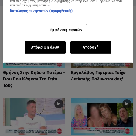
και περιεχόμενο, μέτρηση διαφήμισης και περιεχομένου, έρευνα κοινού
και ανάπτυξη υπηρεσιών.
Κατάλογος συνεργατών (προμηθευτές)
ΟΛΑ ΤΑ ΒΙΝΤΕΟ
Εμφάνιση σκοπών
Απόρριψη όλων
Αποδοχή
Θρήνος Στην Κηδεία Πατέρα -
Εργολάβος Γκρέμισε Τοίχο
Γιου Που Κάηκαν Στο Σπίτι
Διπλανής Πολυκατοικίας!
Τους