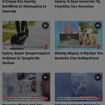
Η Στιγμή Που Ληστής
Κρήτη: Η Ζήνα Συναντάει Τις
Επιτίθεται Σε Ηλικιωμένη Σε
Γιαγιάδες Των Ανωγείων
Ασανσέρ
Κρήτη: Βαριά Τραυματισμένοι
Βλάσης Μάρας: Η Μητέρα Του
Ανήλικοι Σε Τροχαία Με
Δουλεύει Στην Καθαριότητα
Πατίνια
Πειραιάς: Βίντεο Από Την
Σπάνια Εμφάνιση Φαλαινών