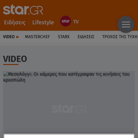
Ειδήσεις
Lifestyle
VIDEO
MASTERCHEF
STARX
ΕΙΔΉΣΕΙΣ
ΤΡΟΧΌΣ ΤΗΣ ΤΎΧΗ
VIDEO