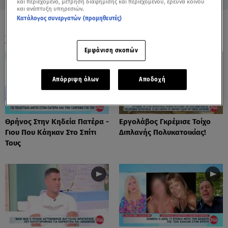
και περιεχόμενο, μέτρηση διαφήμισης και περιεχομένου, έρευνα κοινού
και ανάπτυξη υπηρεσιών.
Κατάλογος συνεργατών (προμηθευτές)
ΟΛΑ ΤΑ ΒΙΝΤΕΟ
Εμφάνιση σκοπών
Απόρριψη όλων
Αποδοχή
Θρήνος Στην Κηδεία Πατέρα -
Εργολάβος Γκρέμισε Τοίχο
Γιου Που Κάηκαν Στο Σπίτι
Διπλανής Πολυκατοικίας!
Τους