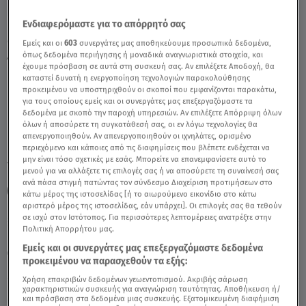
Ενδιαφερόμαστε για το απόρρητό σας
Μαίρη Χρονοπούλου: Πότε Ανοίγει Η
Εμείς και οι
603
συνεργάτες μας αποθηκεύουμε προσωπικά δεδομένα,
Διαθήκη -Οι Δύο Κληρονόμοι - Video
όπως δεδομένα περιήγησης ή μοναδικά αναγνωριστικά στοιχεία, και
έχουμε πρόσβαση σε αυτά στη συσκευή σας. Αν επιλέξετε Αποδοχή, θα
καταστεί δυνατή η ενεργοποίηση τεχνολογιών παρακολούθησης
προκειμένου να υποστηριχθούν οι σκοποί που εμφανίζονται παρακάτω,
για τους οποίους εμείς και οι συνεργάτες μας επεξεργαζόμαστε τα
δεδομένα με σκοπό την παροχή υπηρεσιών. Αν επιλέξετε Απόρριψη όλων
όλων ή αποσύρετε τη συγκατάθεσή σας, οι εν λόγω τεχνολογίες θα
απενεργοποιηθούν. Αν απενεργοποιηθούν οι ιχνηλάτες, ορισμένο
περιεχόμενο και κάποιες από τις διαφημίσεις που βλέπετε ενδέχεται να
μην είναι τόσο σχετικές με εσάς. Μπορείτε να επανεμφανίσετε αυτό το
TAGS:
ΜΑΙΡΗ ΧΡΟΝΟΠΟΥΛΟΥ
ΔΙΑΘΗΚΗ
μενού για να αλλάξετε τις επιλογές σας ή να αποσύρετε τη συναίνεσή σας
ανά πάσα στιγμή πατώντας τον σύνδεσμο Διαχείριση προτιμήσεων στο
ΑΛΗΘΕΙΕΣ ΜΕ ΤΗ ΖΗΝΑ
κάτω μέρος της ιστοσελίδας [ή το αιωρούμενο εικονίδιο στο κάτω
αριστερό μέρος της ιστοσελίδας, εάν υπάρχει]. Οι επιλογές σας θα τεθούν
σε ισχύ στον Ιστότοπος. Για περισσότερες λεπτομέρειες ανατρέξτε στην
Πολιτική Απορρήτου μας.
Πέμπτη 6 Αυγούστου 2026
Εμείς και οι συνεργάτες μας επεξεργαζόμαστε δεδομένα
31.10.23, 16:35
CELEBRITIES & GOSSIP ΝΕΑ
προκειμένου να παρασχεθούν τα εξής:
Πηγή: Αλήθειες με τη Ζήνα
Χρήση επακριβών δεδομένων γεωεντοπισμού. Ακριβής σάρωση
χαρακτηριστικών συσκευής για αναγνώριση ταυτότητας. Αποθήκευση ή/
και πρόσβαση στα δεδομένα μιας συσκευής. Εξατομικευμένη διαφήμιση