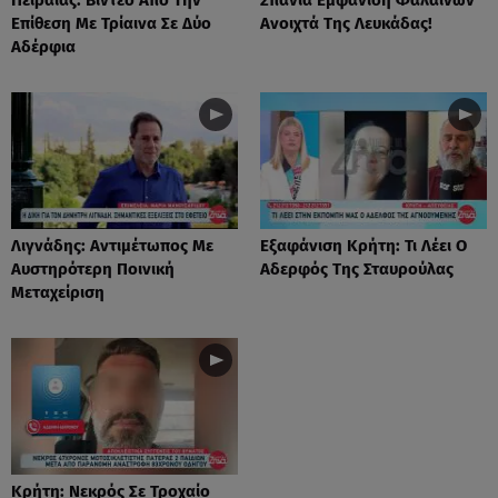
Επίθεση Με Τρίαινα Σε Δύο
Ανοιχτά Της Λευκάδας!
Αδέρφια
Λιγνάδης: Αντιμέτωπος Με
Eξαφάνιση Κρήτη: Τι Λέει Ο
Αυστηρότερη Ποινική
Αδερφός Της Σταυρούλας
Μεταχείριση
Κρήτη: Νεκρός Σε Τροχαίο