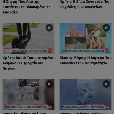
Η Στιγμή Που Ληστής
Κρήτη: Η Ζήνα Συναντάει Τις
Επιτίθεται Σε Ηλικιωμένη Σε
Γιαγιάδες Των Ανωγείων
Ασανσέρ
Κρήτη: Βαριά Τραυματισμένοι
Βλάσης Μάρας: Η Μητέρα Του
Ανήλικοι Σε Τροχαία Με
Δουλεύει Στην Καθαριότητα
Πατίνια
Πειραιάς: Βίντεο Από Την
Σπάνια Εμφάνιση Φαλαινών