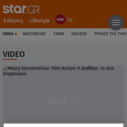
Ειδήσεις
Lifestyle
VIDEO
MASTERCHEF
STARX
ΕΙΔΉΣΕΙΣ
ΤΡΟΧΌΣ ΤΗΣ ΤΎΧΗ
VIDEO