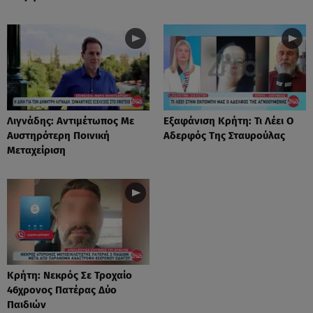
Λιγνάδης: Αντιμέτωπος Με
Eξαφάνιση Κρήτη: Τι Λέει Ο
Αυστηρότερη Ποινική
Αδερφός Της Σταυρούλας
Μεταχείριση
Κρήτη: Νεκρός Σε Τροχαίο
46χρονος Πατέρας Δύο
Παιδιών