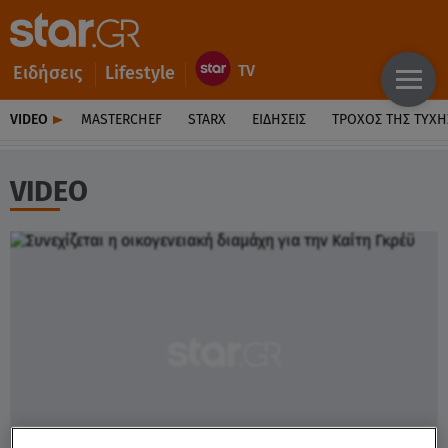
Ειδήσεις
Lifestyle
VIDEO
MASTERCHEF
STARX
ΕΙΔΉΣΕΙΣ
ΤΡΟΧΌΣ ΤΗΣ ΤΎΧΗ
VIDEO