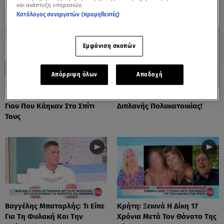
και ανάπτυξη υπηρεσιών.
ΟΛΑ ΤΑ ΒΙΝΤΕΟ
Κατάλογος συνεργατών (προμηθευτές)
Εμφάνιση σκοπών
Απόρριψη όλων
Αποδοχή
Θρήνος Στην Κηδεία Πατέρα -
Εργολάβος Γκρέμισε Τοίχο
Γιου Που Κάηκαν Στο Σπίτι
Διπλανής Πολυκατοικίας!
Τους
Βαγγέλης Μπαταρλής: Τι Είπε
Κρήτη: Ξεκινά Η Δίκη 17
Για Τη Φυλακή Και Την
Χρόνια Μετά Τον Θάνατο Της