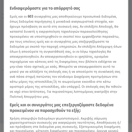
Ενδιαφερόμαστε για το απόρρητό σας
Συνεχίζεται η οικογενειακή διαμάχη για την
Εμείς και οι
603
συνεργάτες μας αποθηκεύουμε προσωπικά δεδομένα,
όπως δεδομένα περιήγησης ή μοναδικά αναγνωριστικά στοιχεία, και
Καίτη Γκρέϋ - Video
έχουμε πρόσβαση σε αυτά στη συσκευή σας. Αν επιλέξετε Αποδοχή, θα
καταστεί δυνατή η ενεργοποίηση τεχνολογιών παρακολούθησης
προκειμένου να υποστηριχθούν οι σκοποί που εμφανίζονται παρακάτω,
για τους οποίους εμείς και οι συνεργάτες μας επεξεργαζόμαστε τα
δεδομένα με σκοπό την παροχή υπηρεσιών. Αν επιλέξετε Απόρριψη όλων
όλων ή αποσύρετε τη συγκατάθεσή σας, οι εν λόγω τεχνολογίες θα
απενεργοποιηθούν. Αν απενεργοποιηθούν οι ιχνηλάτες, ορισμένο
περιεχόμενο και κάποιες από τις διαφημίσεις που βλέπετε ενδέχεται να
μην είναι τόσο σχετικές με εσάς. Μπορείτε να επανεμφανίσετε αυτό το
TAGS:
ΚΑΙΤΗ ΓΚΡΕΥ
ΔΙΑΜΑΧΗ
μενού για να αλλάξετε τις επιλογές σας ή να αποσύρετε τη συναίνεσή σας
ανά πάσα στιγμή πατώντας τον σύνδεσμο Διαχείριση προτιμήσεων στο
κάτω μέρος της ιστοσελίδας [ή το αιωρούμενο εικονίδιο στο κάτω
αριστερό μέρος της ιστοσελίδας, εάν υπάρχει]. Οι επιλογές σας θα τεθούν
Κυριακή 9 Αυγούστου 2026
σε ισχύ στον Ιστότοπος. Για περισσότερες λεπτομέρειες ανατρέξτε στην
Πολιτική Απορρήτου μας.
03.10.23, 14:38
CELEBRITIES & GOSSIP ΝΕΑ
Εμείς και οι συνεργάτες μας επεξεργαζόμαστε δεδομένα
προκειμένου να παρασχεθούν τα εξής:
Χρήση επακριβών δεδομένων γεωεντοπισμού. Ακριβής σάρωση
χαρακτηριστικών συσκευής για αναγνώριση ταυτότητας. Αποθήκευση ή/
και πρόσβαση στα δεδομένα μιας συσκευής. Εξατομικευμένη διαφήμιση
και περιεχόμενο, μέτρηση διαφήμισης και περιεχομένου, έρευνα κοινού