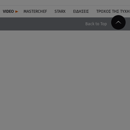
VIDEO
MASTERCHEF
STARX
ΕΙΔΉΣΕΙΣ
ΤΡΟΧΌΣ ΤΗΣ ΤΎΧΗ
Back to Top