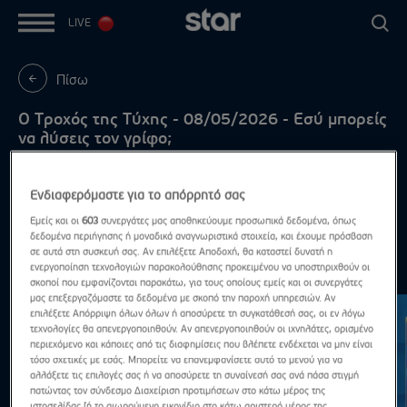
LIVE
Πίσω
Ο Τροχός της Τύχης - 08/05/2026 - Εσύ μπορείς
να λύσεις τον γρίφο;
Με τον Πέτρο Πολυχρονίδη - Μαζί του η Νατάσα
Κουβελά
Ενδιαφερόμαστε για το απόρρητό σας
Εμείς και οι
603
συνεργάτες μας αποθηκεύουμε προσωπικά δεδομένα, όπως
δεδομένα περιήγησης ή μοναδικά αναγνωριστικά στοιχεία, και έχουμε πρόσβαση
σε αυτά στη συσκευή σας. Αν επιλέξετε Αποδοχή, θα καταστεί δυνατή η
ενεργοποίηση τεχνολογιών παρακολούθησης προκειμένου να υποστηριχθούν οι
Ο γρίφος της ημέρας
Δες τα όλα
σκοποί που εμφανίζονται παρακάτω, για τους οποίους εμείς και οι συνεργάτες
μας επεξεργαζόμαστε τα δεδομένα με σκοπό την παροχή υπηρεσιών. Αν
επιλέξετε Απόρριψη όλων όλων ή αποσύρετε τη συγκατάθεσή σας, οι εν λόγω
τεχνολογίες θα απενεργοποιηθούν. Αν απενεργοποιηθούν οι ιχνηλάτες, ορισμένο
περιεχόμενο και κάποιες από τις διαφημίσεις που βλέπετε ενδέχεται να μην είναι
τόσο σχετικές με εσάς. Μπορείτε να επανεμφανίσετε αυτό το μενού για να
αλλάξετε τις επιλογές σας ή να αποσύρετε τη συναίνεσή σας ανά πάσα στιγμή
πατώντας τον σύνδεσμο Διαχείριση προτιμήσεων στο κάτω μέρος της
ιστοσελίδας [ή το αιωρούμενο εικονίδιο στο κάτω αριστερό μέρος της