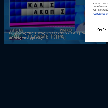
Χρήση επακρι
Tract
Αποθήκευση ή
και περιεχομ
Κατάλογος σ
Φάρμ
Route
Εμφάνι
Ο Τροχός της Τύχης - 1/7/2026 - Εσύ μπορείς να
Όμορφ
λύσεις τον γρίφο;
Life i