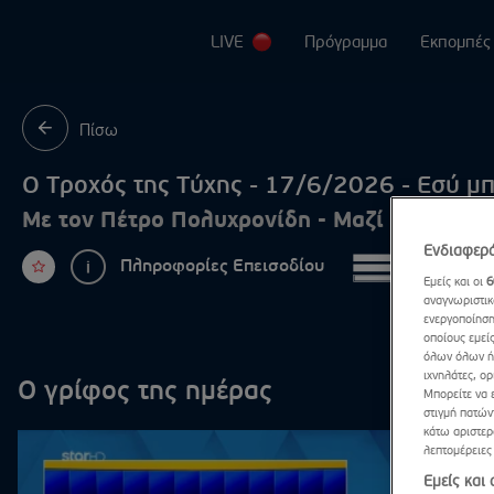
LIVE
Πρόγραμμα
Εκπομπές
Maste
Πίσω
Cash 
Ο Τροχός της Τύχης - 17/6/2026 - Εσύ μπ
First 
Με τον Πέτρο Πολυχρονίδη - Μαζί του η Να
1% Cl
Ενδιαφερό
Πληροφορίες Επεισοδίου
Περισσ
Εμείς και οι
6
GNTM
αναγνωριστικ
ενεργοποίηση
Αλήθε
οποίους εμεί
όλων όλων ή 
ιχνηλάτες, ορ
Τροχό
Ο γρίφος της ημέρας
Μπορείτε να 
στιγμή πατών
Lingo
κάτω αριστερό
λεπτομέρειες
Stars
Εμείς και