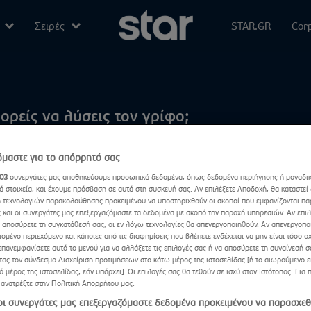
Σειρές
STAR.GR
Cor
rChef
Νόμος και Τάξη: Ειδική Ομάδα
Ισολογισμοί
or Trash
IQ 160
Δελτία Τύπο
ορείς να λύσεις τον γρίφο;
Dates
Τα Φαντάσματα
Επικοινωνία
τάσα Κουβελά
ub
Έρωτας Με Διαφορά
Θέσεις εργα
μαστε για το απόρρητό σας
ότερα Video
03
συνεργάτες μας αποθηκεύουμε προσωπικά δεδομένα, όπως δεδομένα περιήγησης ή μοναδι
Στα Σύνορα
About Star 
ά στοιχεία, και έχουμε πρόσβαση σε αυτά στη συσκευή σας. Αν επιλέξετε Αποδοχή, θα καταστεί
 τεχνολογιών παρακολούθησης προκειμένου να υποστηριχθούν οι σκοποί που εμφανίζονται πα
ιες Με Τη Ζήνα
Το Μπέρδεμα
ς και οι συνεργάτες μας επεξεργαζόμαστε τα δεδομένα με σκοπό την παροχή υπηρεσιών. Αν επι
αποσύρετε τη συγκατάθεσή σας, οι εν λόγω τεχνολογίες θα απενεργοποιηθούν. Αν απενεργοπο
ισμένο περιεχόμενο και κάποιες από τις διαφημίσεις που βλέπετε ενδέχεται να μην είναι τόσο σχ
ς Της Τύχης
Η Μαμά Λείπει Ταξίδι Για Δουλειές
Δες τα όλα
επανεμφανίσετε αυτό το μενού για να αλλάξετε τις επιλογές σας ή να αποσύρετε τη συναίνεσή 
τας τον σύνδεσμο Διαχείριση προτιμήσεων στο κάτω μέρος της ιστοσελίδας [ή το αιωρούμενο ει
Ο Άντρας Των Ονείρων Μου
 μέρος της ιστοσελίδας, εάν υπάρχει]. Οι επιλογές σας θα τεθούν σε ισχύ στον Ιστότοπος. Για 
 ανατρέξτε στην Πολιτική Απορρήτου μας.
 System
Ar3na
 οι συνεργάτες μας επεξεργαζόμαστε δεδομένα προκειμένου να παρασχεθ