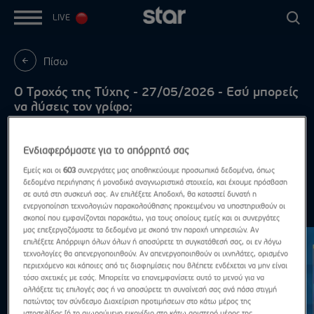
LIVE
Πίσω
Ο Τροχός της Τύχης - 27/05/2026 - Εσύ μπορείς
να λύσεις τον γρίφο;
Με τον Πέτρο Πολυχρονίδη - Μαζί του η Νατάσα
Κουβελά
Ενδιαφερόμαστε για το απόρρητό σας
Εμείς και οι
603
συνεργάτες μας αποθηκεύουμε προσωπικά δεδομένα, όπως
δεδομένα περιήγησης ή μοναδικά αναγνωριστικά στοιχεία, και έχουμε πρόσβαση
σε αυτά στη συσκευή σας. Αν επιλέξετε Αποδοχή, θα καταστεί δυνατή η
ενεργοποίηση τεχνολογιών παρακολούθησης προκειμένου να υποστηριχθούν οι
Ο γρίφος της ημέρας
Δες τα όλα
σκοποί που εμφανίζονται παρακάτω, για τους οποίους εμείς και οι συνεργάτες
μας επεξεργαζόμαστε τα δεδομένα με σκοπό την παροχή υπηρεσιών. Αν
επιλέξετε Απόρριψη όλων όλων ή αποσύρετε τη συγκατάθεσή σας, οι εν λόγω
τεχνολογίες θα απενεργοποιηθούν. Αν απενεργοποιηθούν οι ιχνηλάτες, ορισμένο
περιεχόμενο και κάποιες από τις διαφημίσεις που βλέπετε ενδέχεται να μην είναι
τόσο σχετικές με εσάς. Μπορείτε να επανεμφανίσετε αυτό το μενού για να
αλλάξετε τις επιλογές σας ή να αποσύρετε τη συναίνεσή σας ανά πάσα στιγμή
πατώντας τον σύνδεσμο Διαχείριση προτιμήσεων στο κάτω μέρος της
ιστοσελίδας [ή το αιωρούμενο εικονίδιο στο κάτω αριστερό μέρος της