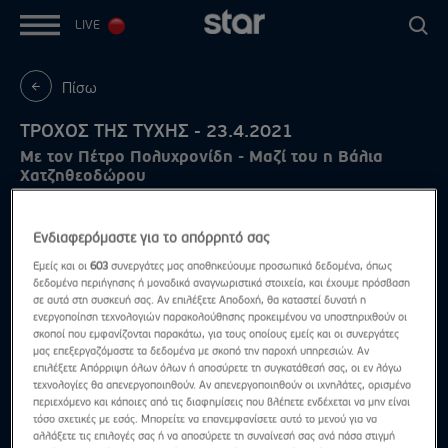
LIVE
Πίσω
ΤΡΟΧΟΣ ΤΗΣ ΤΥΧΗΣ - 23.4.2021
Με τον Πέτρο Πολυχρονίδη - Μαζί του η Βάλια
Χατζηθεοδώρου
Ενδιαφερόμαστε για το απόρρητό σας
Εμείς και οι
603
συνεργάτες μας αποθηκεύουμε προσωπικά δεδομένα, όπως
δεδομένα περιήγησης ή μοναδικά αναγνωριστικά στοιχεία, και έχουμε πρόσβαση
σε αυτά στη συσκευή σας. Αν επιλέξετε Αποδοχή, θα καταστεί δυνατή η
ενεργοποίηση τεχνολογιών παρακολούθησης προκειμένου να υποστηριχθούν οι
σκοποί που εμφανίζονται παρακάτω, για τους οποίους εμείς και οι συνεργάτες
μας επεξεργαζόμαστε τα δεδομένα με σκοπό την παροχή υπηρεσιών. Αν
επιλέξετε Απόρριψη όλων όλων ή αποσύρετε τη συγκατάθεσή σας, οι εν λόγω
τεχνολογίες θα απενεργοποιηθούν. Αν απενεργοποιηθούν οι ιχνηλάτες, ορισμένο
περιεχόμενο και κάποιες από τις διαφημίσεις που βλέπετε ενδέχεται να μην είναι
τόσο σχετικές με εσάς. Μπορείτε να επανεμφανίσετε αυτό το μενού για να
αλλάξετε τις επιλογές σας ή να αποσύρετε τη συναίνεσή σας ανά πάσα στιγμή