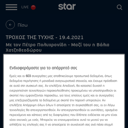
LIVE
Πίσω
ΤΡΟΧΟΣ ΤΗΣ ΤΥΧΗΣ - 19.4.2021
Με τον Πέτρο Πολυχρονίδη - Μαζί του η Βάλια
Χατζηθεοδώρου
Ενδιαφερόμαστε για το απόρρητό σας
Εμείς και οι
603
συνεργάτες μας αποθηκεύουμε προσωπικά δεδομένα, όπως
δεδομένα περιήγησης ή μοναδικά αναγνωριστικά στοιχεία, και έχουμε πρόσβαση
σε αυτά στη συσκευή σας. Αν επιλέξετε Αποδοχή, θα καταστεί δυνατή η
ενεργοποίηση τεχνολογιών παρακολούθησης προκειμένου να υποστηριχθούν οι
σκοποί που εμφανίζονται παρακάτω, για τους οποίους εμείς και οι συνεργάτες
μας επεξεργαζόμαστε τα δεδομένα με σκοπό την παροχή υπηρεσιών. Αν
επιλέξετε Απόρριψη όλων όλων ή αποσύρετε τη συγκατάθεσή σας, οι εν λόγω
τεχνολογίες θα απενεργοποιηθούν. Αν απενεργοποιηθούν οι ιχνηλάτες, ορισμένο
περιεχόμενο και κάποιες από τις διαφημίσεις που βλέπετε ενδέχεται να μην είναι
τόσο σχετικές με εσάς. Μπορείτε να επανεμφανίσετε αυτό το μενού για να
αλλάξετε τις επιλογές σας ή να αποσύρετε τη συναίνεσή σας ανά πάσα στιγμή