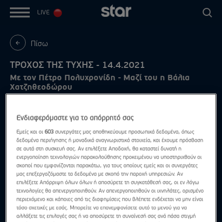
LIVE
Πίσω
ΤΡΟΧΟΣ ΤΗΣ ΤΥΧΗΣ - 14.4.2021
Με τον Πέτρο Πολυχρονίδη - Μαζί του η Βάλια
Χατζηθεοδώρου
Ενδιαφερόμαστε για το απόρρητό σας
Εμείς και οι
603
συνεργάτες μας αποθηκεύουμε προσωπικά δεδομένα, όπως
δεδομένα περιήγησης ή μοναδικά αναγνωριστικά στοιχεία, και έχουμε πρόσβαση
σε αυτά στη συσκευή σας. Αν επιλέξετε Αποδοχή, θα καταστεί δυνατή η
ενεργοποίηση τεχνολογιών παρακολούθησης προκειμένου να υποστηριχθούν οι
σκοποί που εμφανίζονται παρακάτω, για τους οποίους εμείς και οι συνεργάτες
μας επεξεργαζόμαστε τα δεδομένα με σκοπό την παροχή υπηρεσιών. Αν
επιλέξετε Απόρριψη όλων όλων ή αποσύρετε τη συγκατάθεσή σας, οι εν λόγω
τεχνολογίες θα απενεργοποιηθούν. Αν απενεργοποιηθούν οι ιχνηλάτες, ορισμένο
περιεχόμενο και κάποιες από τις διαφημίσεις που βλέπετε ενδέχεται να μην είναι
τόσο σχετικές με εσάς. Μπορείτε να επανεμφανίσετε αυτό το μενού για να
αλλάξετε τις επιλογές σας ή να αποσύρετε τη συναίνεσή σας ανά πάσα στιγμή