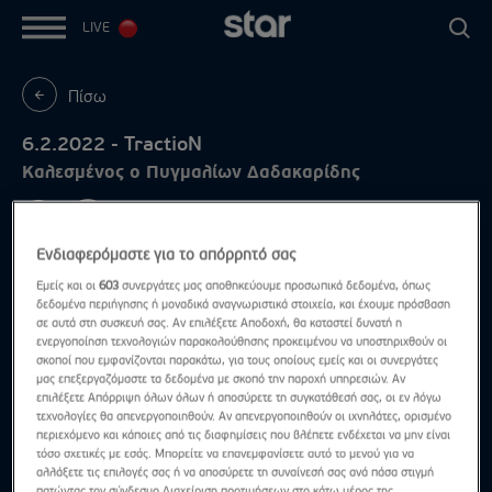
LIVE
Πίσω
6.2.2022 - TractioN
Καλεσμένος ο Πυγμαλίων Δαδακαρίδης
Ενδιαφερόμαστε για το απόρρητό σας
Εμείς και οι
603
συνεργάτες μας αποθηκεύουμε προσωπικά δεδομένα, όπως
δεδομένα περιήγησης ή μοναδικά αναγνωριστικά στοιχεία, και έχουμε πρόσβαση
σε αυτά στη συσκευή σας. Αν επιλέξετε Αποδοχή, θα καταστεί δυνατή η
ενεργοποίηση τεχνολογιών παρακολούθησης προκειμένου να υποστηριχθούν οι
σκοποί που εμφανίζονται παρακάτω, για τους οποίους εμείς και οι συνεργάτες
μας επεξεργαζόμαστε τα δεδομένα με σκοπό την παροχή υπηρεσιών. Αν
επιλέξετε Απόρριψη όλων όλων ή αποσύρετε τη συγκατάθεσή σας, οι εν λόγω
τεχνολογίες θα απενεργοποιηθούν. Αν απενεργοποιηθούν οι ιχνηλάτες, ορισμένο
περιεχόμενο και κάποιες από τις διαφημίσεις που βλέπετε ενδέχεται να μην είναι
τόσο σχετικές με εσάς. Μπορείτε να επανεμφανίσετε αυτό το μενού για να
αλλάξετε τις επιλογές σας ή να αποσύρετε τη συναίνεσή σας ανά πάσα στιγμή
πατώντας τον σύνδεσμο Διαχείριση προτιμήσεων στο κάτω μέρος της