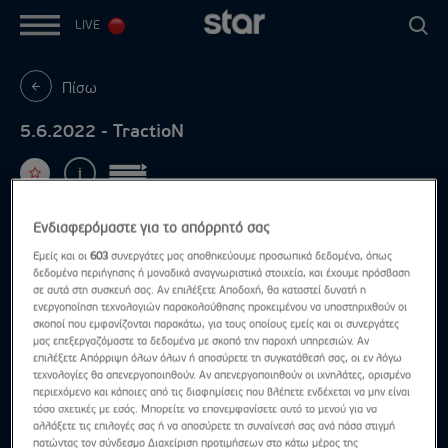
LIVE
Πίσω
5.6.2022 - TractioN
Ενδιαφερόμαστε για το απόρρητό σας
Εμείς και οι
603
συνεργάτες μας αποθηκεύουμε προσωπικά δεδομένα, όπως
δεδομένα περιήγησης ή μοναδικά αναγνωριστικά στοιχεία, και έχουμε πρόσβαση
σε αυτά στη συσκευή σας. Αν επιλέξετε Αποδοχή, θα καταστεί δυνατή η
ενεργοποίηση τεχνολογιών παρακολούθησης προκειμένου να υποστηριχθούν οι
σκοποί που εμφανίζονται παρακάτω, για τους οποίους εμείς και οι συνεργάτες
μας επεξεργαζόμαστε τα δεδομένα με σκοπό την παροχή υπηρεσιών. Αν
επιλέξετε Απόρριψη όλων όλων ή αποσύρετε τη συγκατάθεσή σας, οι εν λόγω
τεχνολογίες θα απενεργοποιηθούν. Αν απενεργοποιηθούν οι ιχνηλάτες, ορισμένο
περιεχόμενο και κάποιες από τις διαφημίσεις που βλέπετε ενδέχεται να μην είναι
τόσο σχετικές με εσάς. Μπορείτε να επανεμφανίσετε αυτό το μενού για να
αλλάξετε τις επιλογές σας ή να αποσύρετε τη συναίνεσή σας ανά πάσα στιγμή
πατώντας τον σύνδεσμο Διαχείριση προτιμήσεων στο κάτω μέρος της