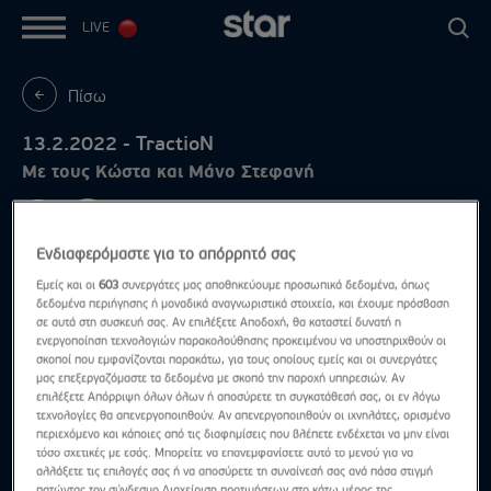
LIVE
Πίσω
13.2.2022 - TractioN
Με τους Κώστα και Μάνο Στεφανή
Ενδιαφερόμαστε για το απόρρητό σας
Εμείς και οι
603
συνεργάτες μας αποθηκεύουμε προσωπικά δεδομένα, όπως
δεδομένα περιήγησης ή μοναδικά αναγνωριστικά στοιχεία, και έχουμε πρόσβαση
σε αυτά στη συσκευή σας. Αν επιλέξετε Αποδοχή, θα καταστεί δυνατή η
ενεργοποίηση τεχνολογιών παρακολούθησης προκειμένου να υποστηριχθούν οι
σκοποί που εμφανίζονται παρακάτω, για τους οποίους εμείς και οι συνεργάτες
μας επεξεργαζόμαστε τα δεδομένα με σκοπό την παροχή υπηρεσιών. Αν
επιλέξετε Απόρριψη όλων όλων ή αποσύρετε τη συγκατάθεσή σας, οι εν λόγω
τεχνολογίες θα απενεργοποιηθούν. Αν απενεργοποιηθούν οι ιχνηλάτες, ορισμένο
περιεχόμενο και κάποιες από τις διαφημίσεις που βλέπετε ενδέχεται να μην είναι
τόσο σχετικές με εσάς. Μπορείτε να επανεμφανίσετε αυτό το μενού για να
αλλάξετε τις επιλογές σας ή να αποσύρετε τη συναίνεσή σας ανά πάσα στιγμή
πατώντας τον σύνδεσμο Διαχείριση προτιμήσεων στο κάτω μέρος της