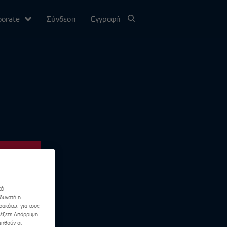
porate
Σύνδεση
Εγγραφή
υ
σίας
Channel
κά
 δυνατή η
ρακάτω, για τους
λέξετε Απόρριψη
ιηθούν οι