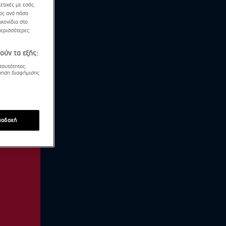
ετικές με εσάς.
σας ανά πάσα
κονίδιο στο
περισσότερες
ούν τα εξής:
ταυτότητας.
τρηση διαφήμισης
ποδοχή