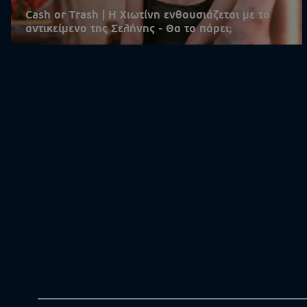
Cash or Trash | Η Χιωτίνη ενθουσιάζεται με το
αντικείμενο της Σελήνης - Θα το πάρει;