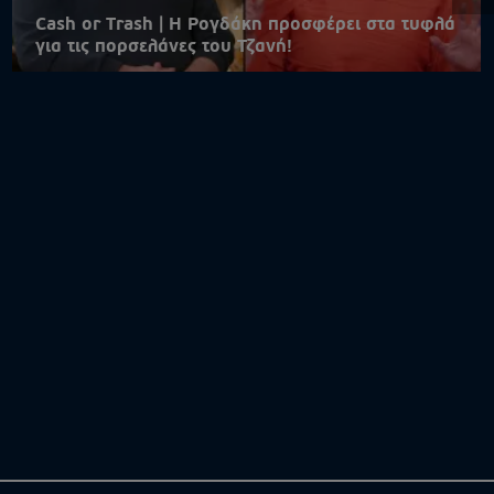
Cash or Trash | Η Ρογδάκη προσφέρει στα τυφλά
για τις πορσελάνες του Τζανή!