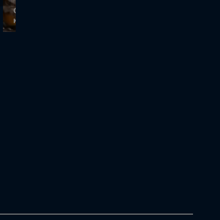
Cash or Trash | Ο Στρουγγάρης θεωρεί τις
καρέκλες της Μίτσης παρωχημένες!