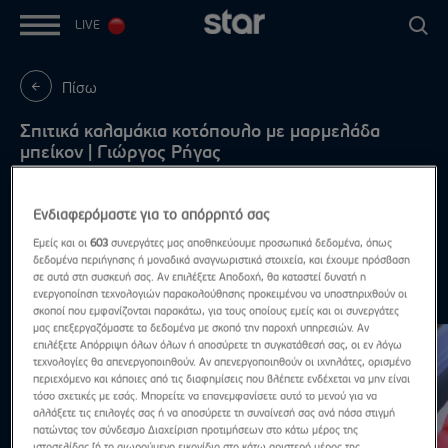
LIVE
Πίσω
Σπιτικά καλαμάκια κοτόπουλο με μαρμελάδα
μπείκον | Γιώργος Ρήγας
Δες βήμα-βήμα τη συνταγή στις πληροφορίες
επεισοδίου
Ενδιαφερόμαστε για το απόρρητό σας
Εμείς και οι
603
συνεργάτες μας αποθηκεύουμε προσωπικά δεδομένα, όπως
δεδομένα περιήγησης ή μοναδικά αναγνωριστικά στοιχεία, και έχουμε πρόσβαση
σε αυτά στη συσκευή σας. Αν επιλέξετε Αποδοχή, θα καταστεί δυνατή η
ενεργοποίηση τεχνολογιών παρακολούθησης προκειμένου να υποστηριχθούν οι
Συνταγές
Δες τα όλα
σκοποί που εμφανίζονται παρακάτω, για τους οποίους εμείς και οι συνεργάτες
μας επεξεργαζόμαστε τα δεδομένα με σκοπό την παροχή υπηρεσιών. Αν
επιλέξετε Απόρριψη όλων όλων ή αποσύρετε τη συγκατάθεσή σας, οι εν λόγω
τεχνολογίες θα απενεργοποιηθούν. Αν απενεργοποιηθούν οι ιχνηλάτες, ορισμένο
περιεχόμενο και κάποιες από τις διαφημίσεις που βλέπετε ενδέχεται να μην είναι
τόσο σχετικές με εσάς. Μπορείτε να επανεμφανίσετε αυτό το μενού για να
αλλάξετε τις επιλογές σας ή να αποσύρετε τη συναίνεσή σας ανά πάσα στιγμή
πατώντας τον σύνδεσμο Διαχείριση προτιμήσεων στο κάτω μέρος της
ιστοσελίδας [ή το αιωρούμενο εικονίδιο στο κάτω αριστερό μέρος της