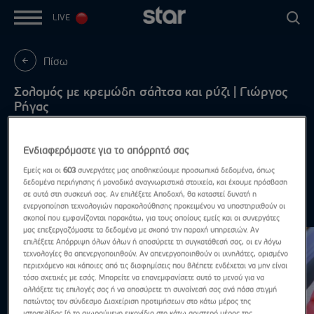
LIVE
Πίσω
Σολομός με κρεμώδη σάλτσα και ρύζι | Γιώργος
Ρήγας
Δες βήμα-βήμα τη συνταγή στις πληροφορίες
επεισοδίου
Ενδιαφερόμαστε για το απόρρητό σας
Εμείς και οι
603
συνεργάτες μας αποθηκεύουμε προσωπικά δεδομένα, όπως
δεδομένα περιήγησης ή μοναδικά αναγνωριστικά στοιχεία, και έχουμε πρόσβαση
σε αυτά στη συσκευή σας. Αν επιλέξετε Αποδοχή, θα καταστεί δυνατή η
ενεργοποίηση τεχνολογιών παρακολούθησης προκειμένου να υποστηριχθούν οι
Συνταγές
Δες τα όλα
σκοποί που εμφανίζονται παρακάτω, για τους οποίους εμείς και οι συνεργάτες
μας επεξεργαζόμαστε τα δεδομένα με σκοπό την παροχή υπηρεσιών. Αν
επιλέξετε Απόρριψη όλων όλων ή αποσύρετε τη συγκατάθεσή σας, οι εν λόγω
τεχνολογίες θα απενεργοποιηθούν. Αν απενεργοποιηθούν οι ιχνηλάτες, ορισμένο
περιεχόμενο και κάποιες από τις διαφημίσεις που βλέπετε ενδέχεται να μην είναι
τόσο σχετικές με εσάς. Μπορείτε να επανεμφανίσετε αυτό το μενού για να
αλλάξετε τις επιλογές σας ή να αποσύρετε τη συναίνεσή σας ανά πάσα στιγμή
πατώντας τον σύνδεσμο Διαχείριση προτιμήσεων στο κάτω μέρος της
ιστοσελίδας [ή το αιωρούμενο εικονίδιο στο κάτω αριστερό μέρος της