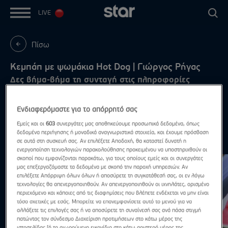
LIVE
Πίσω
Κεμπάπ με ψωμάκια Hot Dog | Γιώργος Ρήγας
Δες βήμα-βήμα τη συνταγή στις πληροφορίες
επεισοδίου
Ενδιαφερόμαστε για το απόρρητό σας
Εμείς και οι
603
συνεργάτες μας αποθηκεύουμε προσωπικά δεδομένα, όπως
δεδομένα περιήγησης ή μοναδικά αναγνωριστικά στοιχεία, και έχουμε πρόσβαση
Συνταγές
Δες τα όλα
σε αυτά στη συσκευή σας. Αν επιλέξετε Αποδοχή, θα καταστεί δυνατή η
ενεργοποίηση τεχνολογιών παρακολούθησης προκειμένου να υποστηριχθούν οι
σκοποί που εμφανίζονται παρακάτω, για τους οποίους εμείς και οι συνεργάτες
μας επεξεργαζόμαστε τα δεδομένα με σκοπό την παροχή υπηρεσιών. Αν
επιλέξετε Απόρριψη όλων όλων ή αποσύρετε τη συγκατάθεσή σας, οι εν λόγω
τεχνολογίες θα απενεργοποιηθούν. Αν απενεργοποιηθούν οι ιχνηλάτες, ορισμένο
περιεχόμενο και κάποιες από τις διαφημίσεις που βλέπετε ενδέχεται να μην είναι
τόσο σχετικές με εσάς. Μπορείτε να επανεμφανίσετε αυτό το μενού για να
αλλάξετε τις επιλογές σας ή να αποσύρετε τη συναίνεσή σας ανά πάσα στιγμή
πατώντας τον σύνδεσμο Διαχείριση προτιμήσεων στο κάτω μέρος της
ιστοσελίδας [ή το αιωρούμενο εικονίδιο στο κάτω αριστερό μέρος της