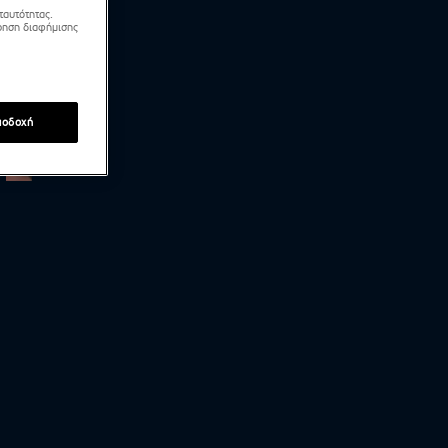
ταυτότητας.
τρηση διαφήμισης
ποδοχή
Νόνη Δούνια: «Δεν υπάρχει μονιμότητα σε αυτόν
τον χώρο»