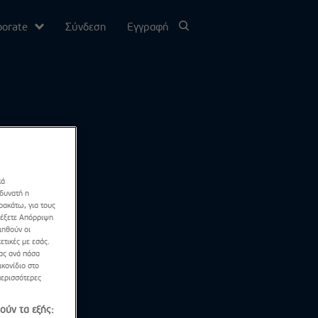
porate
Σύνδεση
Εγγραφή
υ
σίας
κά
Channel
 δυνατή η
ρακάτω, για τους
λέξετε Απόρριψη
ιηθούν οι
ετικές με εσάς.
σας ανά πάσα
κονίδιο στο
περισσότερες
ούν τα εξής: