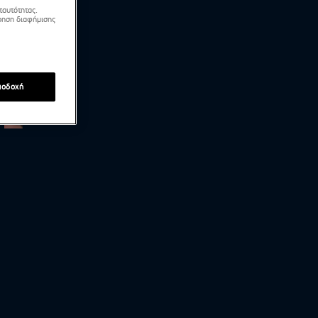
ταυτότητας.
τρηση διαφήμισης
ποδοχή
Νόνη Δούνια: «Δεν υπάρχει μονιμότητα σε αυτόν
τον χώρο»