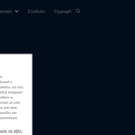
porate
Σύνδεση
Εγγραφή
υ
σίας
κά
Channel
 δυνατή η
ρακάτω, για τους
λέξετε Απόρριψη
ιηθούν οι
ετικές με εσάς.
σας ανά πάσα
κονίδιο στο
περισσότερες
ούν τα εξής: