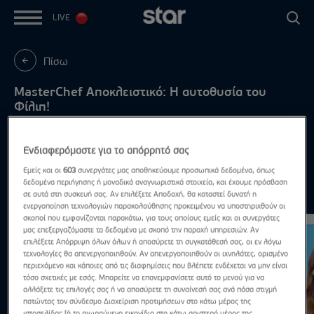
LIVE
Πίσω
MasterChef Αποκλειστικό: Η αυτοθυσία του
Φίλιπ!
MasterChef: Απόψε στις 21:00
Ενδιαφερόμαστε για το απόρρητό σας
Εμείς και οι
603
συνεργάτες μας αποθηκεύουμε προσωπικά δεδομένα, όπως
δεδομένα περιήγησης ή μοναδικά αναγνωριστικά στοιχεία, και έχουμε πρόσβαση
Highlights
σε αυτά στη συσκευή σας. Αν επιλέξετε Αποδοχή, θα καταστεί δυνατή η
Δες τα όλα
ενεργοποίηση τεχνολογιών παρακολούθησης προκειμένου να υποστηριχθούν οι
σκοποί που εμφανίζονται παρακάτω, για τους οποίους εμείς και οι συνεργάτες
μας επεξεργαζόμαστε τα δεδομένα με σκοπό την παροχή υπηρεσιών. Αν
επιλέξετε Απόρριψη όλων όλων ή αποσύρετε τη συγκατάθεσή σας, οι εν λόγω
τεχνολογίες θα απενεργοποιηθούν. Αν απενεργοποιηθούν οι ιχνηλάτες, ορισμένο
περιεχόμενο και κάποιες από τις διαφημίσεις που βλέπετε ενδέχεται να μην είναι
τόσο σχετικές με εσάς. Μπορείτε να επανεμφανίσετε αυτό το μενού για να
αλλάξετε τις επιλογές σας ή να αποσύρετε τη συναίνεσή σας ανά πάσα στιγμή
πατώντας τον σύνδεσμο Διαχείριση προτιμήσεων στο κάτω μέρος της
ιστοσελίδας [ή το αιωρούμενο εικονίδιο στο κάτω αριστερό μέρος της