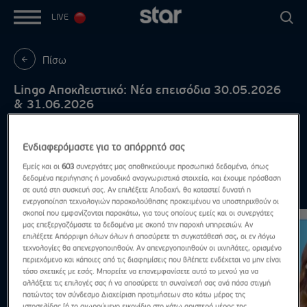
LIVE
Πίσω
Lingo Αποκλειστικό: Νέα επεισόδια 30.05.2026
& 31.06.2026
Σάββατο & Κυριακή στις 18:25!
Ενδιαφερόμαστε για το απόρρητό σας
Εμείς και οι
603
συνεργάτες μας αποθηκεύουμε προσωπικά δεδομένα, όπως
δεδομένα περιήγησης ή μοναδικά αναγνωριστικά στοιχεία, και έχουμε πρόσβαση
Highlights
σε αυτά στη συσκευή σας. Αν επιλέξετε Αποδοχή, θα καταστεί δυνατή η
Δες τα όλα
ενεργοποίηση τεχνολογιών παρακολούθησης προκειμένου να υποστηριχθούν οι
σκοποί που εμφανίζονται παρακάτω, για τους οποίους εμείς και οι συνεργάτες
μας επεξεργαζόμαστε τα δεδομένα με σκοπό την παροχή υπηρεσιών. Αν
επιλέξετε Απόρριψη όλων όλων ή αποσύρετε τη συγκατάθεσή σας, οι εν λόγω
τεχνολογίες θα απενεργοποιηθούν. Αν απενεργοποιηθούν οι ιχνηλάτες, ορισμένο
περιεχόμενο και κάποιες από τις διαφημίσεις που βλέπετε ενδέχεται να μην είναι
τόσο σχετικές με εσάς. Μπορείτε να επανεμφανίσετε αυτό το μενού για να
αλλάξετε τις επιλογές σας ή να αποσύρετε τη συναίνεσή σας ανά πάσα στιγμή
πατώντας τον σύνδεσμο Διαχείριση προτιμήσεων στο κάτω μέρος της
ιστοσελίδας [ή το αιωρούμενο εικονίδιο στο κάτω αριστερό μέρος της