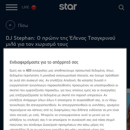
LIVE
Πίσω
DJ Stephan: Ο πρώην της Έλενας Τσαγκρινού
μιλά για τον χωρισμό τους
Τι λέει για τον νέο της σύντροφο
Ενδιαφερόμαστε για το απόρρητό σας
Εμείς και οι
603
συνεργάτες μας αποθηκεύουμε προσωπικά δεδομένα, όπως
δεδομένα περιήγησης ή μοναδικά αναγνωριστικά στοιχεία, και έχουμε πρόσβαση
Highlights
σε αυτά στη συσκευή σας. Αν επιλέξετε Αποδοχή, θα καταστεί δυνατή η
Δες τα όλα
ενεργοποίηση τεχνολογιών παρακολούθησης προκειμένου να υποστηριχθούν οι
σκοποί που εμφανίζονται παρακάτω, για τους οποίους εμείς και οι συνεργάτες
μας επεξεργαζόμαστε τα δεδομένα με σκοπό την παροχή υπηρεσιών. Αν
επιλέξετε Απόρριψη όλων όλων ή αποσύρετε τη συγκατάθεσή σας, οι εν λόγω
τεχνολογίες θα απενεργοποιηθούν. Αν απενεργοποιηθούν οι ιχνηλάτες, ορισμένο
περιεχόμενο και κάποιες από τις διαφημίσεις που βλέπετε ενδέχεται να μην είναι
τόσο σχετικές με εσάς. Μπορείτε να επανεμφανίσετε αυτό το μενού για να
αλλάξετε τις επιλογές σας ή να αποσύρετε τη συναίνεσή σας ανά πάσα στιγμή
πατώντας τον σύνδεσμο Διαχείριση προτιμήσεων στο κάτω μέρος της
ιστοσελίδας [ή το αιωρούμενο εικονίδιο στο κάτω αριστερό μέρος της