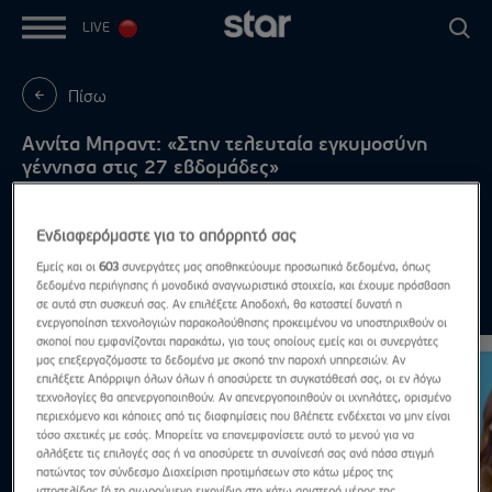
LIVE
Πίσω
Αννίτα Μπραντ: «Στην τελευταία εγκυμοσύνη
γέννησα στις 27 εβδομάδες»
«Το μωρό ήταν 1 κιλό»
Ενδιαφερόμαστε για το απόρρητό σας
Εμείς και οι
603
συνεργάτες μας αποθηκεύουμε προσωπικά δεδομένα, όπως
δεδομένα περιήγησης ή μοναδικά αναγνωριστικά στοιχεία, και έχουμε πρόσβαση
Highlights
σε αυτά στη συσκευή σας. Αν επιλέξετε Αποδοχή, θα καταστεί δυνατή η
Δες τα όλα
ενεργοποίηση τεχνολογιών παρακολούθησης προκειμένου να υποστηριχθούν οι
σκοποί που εμφανίζονται παρακάτω, για τους οποίους εμείς και οι συνεργάτες
μας επεξεργαζόμαστε τα δεδομένα με σκοπό την παροχή υπηρεσιών. Αν
επιλέξετε Απόρριψη όλων όλων ή αποσύρετε τη συγκατάθεσή σας, οι εν λόγω
τεχνολογίες θα απενεργοποιηθούν. Αν απενεργοποιηθούν οι ιχνηλάτες, ορισμένο
περιεχόμενο και κάποιες από τις διαφημίσεις που βλέπετε ενδέχεται να μην είναι
τόσο σχετικές με εσάς. Μπορείτε να επανεμφανίσετε αυτό το μενού για να
αλλάξετε τις επιλογές σας ή να αποσύρετε τη συναίνεσή σας ανά πάσα στιγμή
πατώντας τον σύνδεσμο Διαχείριση προτιμήσεων στο κάτω μέρος της
ιστοσελίδας [ή το αιωρούμενο εικονίδιο στο κάτω αριστερό μέρος της