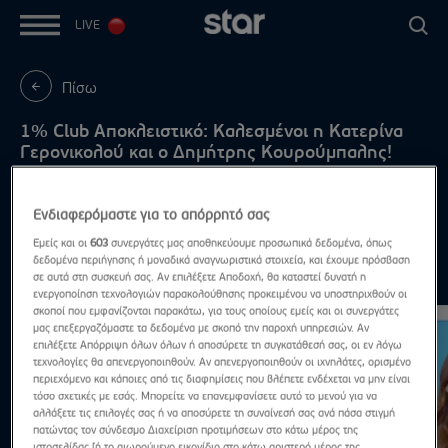
LIVE
Πίσω
1% Club Αποκλειστικό: Kαλεσμένοι η Κατερίνα
Γερονικολού και o Δημήτρης Κουρούμπαλης!
Κυριακή στις 21:00!
Ενδιαφερόμαστε για το απόρρητό σας
Εμείς και οι
603
συνεργάτες μας αποθηκεύουμε προσωπικά δεδομένα, όπως
δεδομένα περιήγησης ή μοναδικά αναγνωριστικά στοιχεία, και έχουμε πρόσβαση
Highlights
σε αυτά στη συσκευή σας. Αν επιλέξετε Αποδοχή, θα καταστεί δυνατή η
Δες τα όλα
ενεργοποίηση τεχνολογιών παρακολούθησης προκειμένου να υποστηριχθούν οι
σκοποί που εμφανίζονται παρακάτω, για τους οποίους εμείς και οι συνεργάτες
μας επεξεργαζόμαστε τα δεδομένα με σκοπό την παροχή υπηρεσιών. Αν
επιλέξετε Απόρριψη όλων όλων ή αποσύρετε τη συγκατάθεσή σας, οι εν λόγω
τεχνολογίες θα απενεργοποιηθούν. Αν απενεργοποιηθούν οι ιχνηλάτες, ορισμένο
περιεχόμενο και κάποιες από τις διαφημίσεις που βλέπετε ενδέχεται να μην είναι
τόσο σχετικές με εσάς. Μπορείτε να επανεμφανίσετε αυτό το μενού για να
αλλάξετε τις επιλογές σας ή να αποσύρετε τη συναίνεσή σας ανά πάσα στιγμή
πατώντας τον σύνδεσμο Διαχείριση προτιμήσεων στο κάτω μέρος της
ιστοσελίδας [ή το αιωρούμενο εικονίδιο στο κάτω αριστερό μέρος της