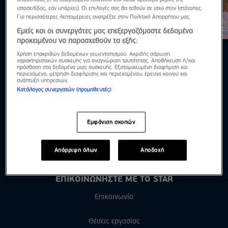
ιστοσελίδας, εάν υπάρχει]. Οι επιλογές σας θα τεθούν σε ισχύ στον Ιστότοπος.
Για περισσότερες λεπτομέρειες ανατρέξτε στην Πολιτική Απορρήτου μας.
Το Breakfast@Star ρίχνει αυλαία μετά από τέσσερα χρόνια!
Σ
Εμείς και οι συνεργάτες μας επεξεργαζόμαστε δεδομένα
προκειμένου να παρασχεθούν τα εξής:
Χρήση επακριβών δεδομένων γεωεντοπισμού. Ακριβής σάρωση
χαρακτηριστικών συσκευής για αναγνώριση ταυτότητας. Αποθήκευση ή/και
πρόσβαση στα δεδομένα μιας συσκευής. Εξατομικευμένη διαφήμιση και
περιεχόμενο, μέτρηση διαφήμισης και περιεχομένου, έρευνα κοινού και
ανάπτυξη υπηρεσιών.
Κατάλογος συνεργατών (προμηθευτές)
Εμφάνιση σκοπών
Απόρριψη όλων
Αποδοχή
ΕΠΙΚΟΙΝΩΝΗΣΤΕ ΜΕ ΤΟ STAR
Επικοινωνία
Θέσεις εργασίας