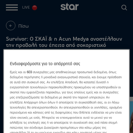
LIVE
Πίσω
Survivor: Ο ΣΚΑΪ & η Acun Medya αναστέλλουν
την προβολή του έπειτα από σοκαριστικό
ατύχημα παίκτη
Τέλος το Survivor;
Ενδιαφερόμαστε για το απόρρητό σας
Εμείς και οι
603
συνεργάτες μας αποθηκεύουμε προσωπικά δεδομένα, όπως
δεδομένα περιήγησης ή μοναδικά αναγνωριστικά στοιχεία, και έχουμε πρόσβαση
σε αυτά στη συσκευή σας. Αν επιλέξετε Αποδοχή, θα καταστεί δυνατή η
ενεργοποίηση τεχνολογιών παρακολούθησης προκειμένου να υποστηριχθούν οι
Highlights
Δες τα όλα
σκοποί που εμφανίζονται παρακάτω, για τους οποίους εμείς και οι συνεργάτες
μας επεξεργαζόμαστε τα δεδομένα με σκοπό την παροχή υπηρεσιών. Αν
επιλέξετε Απόρριψη όλων όλων ή αποσύρετε τη συγκατάθεσή σας, οι εν λόγω
τεχνολογίες θα απενεργοποιηθούν. Αν απενεργοποιηθούν οι ιχνηλάτες, ορισμένο
περιεχόμενο και κάποιες από τις διαφημίσεις που βλέπετε ενδέχεται να μην είναι
τόσο σχετικές με εσάς. Μπορείτε να επανεμφανίσετε αυτό το μενού για να
αλλάξετε τις επιλογές σας ή να αποσύρετε τη συναίνεσή σας ανά πάσα στιγμή
πατώντας τον σύνδεσμο Διαχείριση προτιμήσεων στο κάτω μέρος της
ιστοσελίδας [ή το αιωρούμενο εικονίδιο στο κάτω αριστερό μέρος της