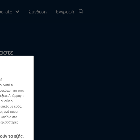
porate
Σύνδεση
Εγγραφή
υ
αστε
σίας
κά
Channel
 δυνατή η
ρακάτω, για τους
λέξετε Απόρριψη
ιηθούν οι
ετικές με εσάς.
σας ανά πάσα
κονίδιο στο
περισσότερες
ούν τα εξής: