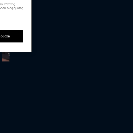
ταυτότητας.
τρηση διαφήμισης
ποδοχή
Νόνη Δούνια: «Δεν υπάρχει μονιμότητα σε αυτόν
τον χώρο»