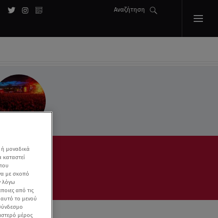
Αναζήτηση
 ή μοναδικά
α καταστεί
 που
να με σκοπό
ν λόγω
ποιες από τις
ε αυτό το μενού
 σύνδεσμο
ριστερό μέρος