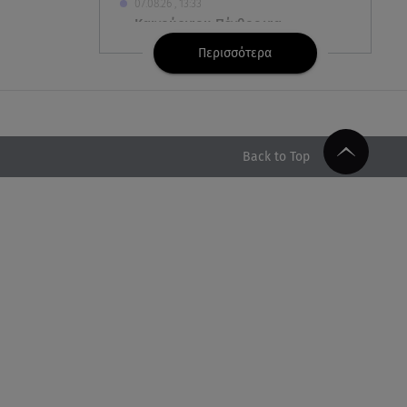
07.08.26 , 13:33
Καινούργιου:Πένθος για
συνεργάτιδά της «Θα μου
Περισσότερα
λείπεις πάντα και για πάντα»
07.08.26 , 13:16
Γιάννης Στάνκογλου: Δείτε τον
έφηβο με μακριά μαλλιά
Back to Top
07.08.26 , 13:04
Συνελήφθη 31χρονος για τις
δολοφονίες του «Ζαμπόν» και
του Σκαφτούρου
07.08.26 , 12:51
Μαριαλένα Ρουμελιώτη: Δύο
-υπέροχοι- μήνες τον γιο της
07.08.26 , 12:35
Τουρισμός για όλους: