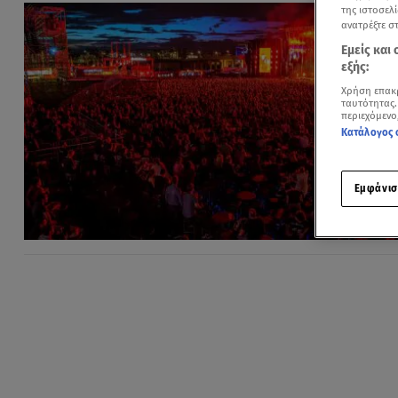
της ιστοσελί
ανατρέξτε σ
Εμείς και
εξής:
Χρήση επακ
ταυτότητας.
περιεχόμενο
Κατάλογος 
Εμφάνισ