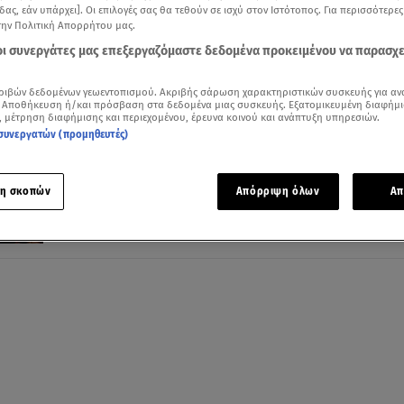
δας, εάν υπάρχει]. Οι επιλογές σας θα τεθούν σε ισχύ στον Ιστότοπος. Για περισσότερε
την Πολιτική Απορρήτου μας.
 οι συνεργάτες μας επεξεργαζόμαστε δεδομένα προκειμένου να παρασχ
02.06.26, 12:31
ριβών δεδομένων γεωεντοπισμού. Ακριβής σάρωση χαρακτηριστικών συσκευής για αν
Release Athens 2016-2026: 10 χρόνια απ
 Αποθήκευση ή/και πρόσβαση στα δεδομένα μιας συσκευής. Εξατομικευμένη διαφήμι
, μέτρηση διαφήμισης και περιεχομένου, έρευνα κοινού και ανάπτυξη υπηρεσιών.
βραδιά που ξεκίνησαν όλα
συνεργατών (προμηθευτές)
Ο θεσμός που άλλαξε οριστικά το συναυλιακό τοπίο τ
Ελλάδας
η σκοπών
Απόρριψη όλων
Απ