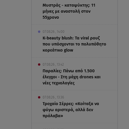
Μυστράς - καταψύκτης: 11
μήνες με αναστολή στον
55χρονο
07.08.26 , 14:00
K-beauty blush: Τα viral ρουζ
που υπόσχονται το πολυπόθητο
κορεάτικο glow
07.08.26 , 13:42
Παραλίες: Πάνω από 1.500
έλεγχοι - Στη μάχη drones και
νέες τεχνολογίες
07.08.26 , 13:36
Τροχαίο Σέρρες: «Κοίταξα να
φύγω αριστερά, αλλά δεν
πρόλαβα»